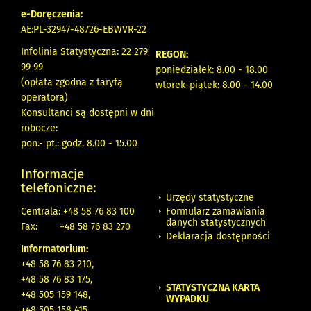
e-Doręczenia:
AE:PL-32947-48726-EBWVR-22
Infolinia Statystyczna: 22 279
REGON:
99 99
poniedziałek: 8.00 - 18.00
(opłata zgodna z taryfą
wtorek-piątek: 8.00 - 14.00
operatora)
Konsultanci są dostępni w dni
robocze:
pon.- pt.: godz. 8.00 - 15.00
Informacje
telefoniczne:
Urzędy statystyczne
Formularz zamawiania
Centrala: +48 58 76 83 100
danych statystycznych
Fax:
+48 58 76 83 270
Deklaracja dostępności
Informatorium:
+48 58 76 83 210,
+48 58 76 83 175,
STATYSTYCZNA KARTA
+48 505 159 148,
WYPADKU
+48 505 158 415,