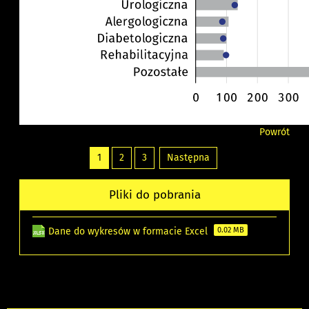
Powrót
1
2
3
Następna
Pliki do pobrania
Dane do wykresów w formacie Excel
0.02 MB