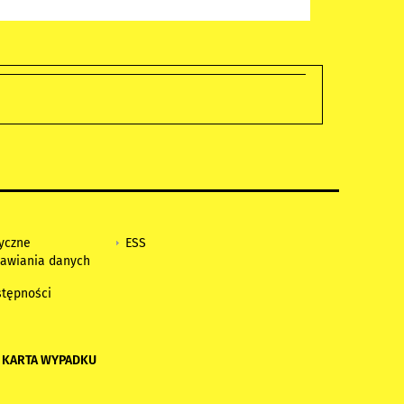
tyczne
ESS
awiania danych
h
stępności
 KARTA WYPADKU