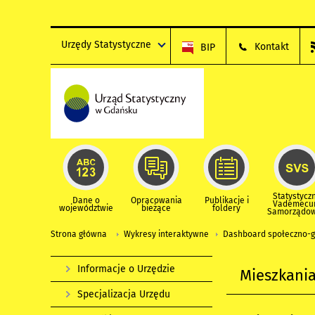
Urzędy Statystyczne
Kontakt
BIP
Statystycz
Dane o
Opracowania
Publikacje i
Vademec
województwie
bieżące
foldery
Samorządo
Strona główna
Wykresy interaktywne
Dashboard społeczno-
Informacje o Urzędzie
Mieszkani
Specjalizacja Urzędu