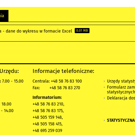
nia
a - dane do wykresu w formacie Excel
0.01 MB
 Urzędu:
Informacje telefoniczne:
Urzędy statys
 7.00 - 15.00
Centrala: +48 58 76 83 100
Formularz zam
Fax:
+48 58 76 83 270
statystycznyc
Informatorium:
Deklaracja do
- 18.00
+48 58 76 83 210,
 - 14.00
+48 58 76 83 175,
+48 505 159 148,
STATYSTYCZNA
+48 505 158 415,
+48 695 259 039