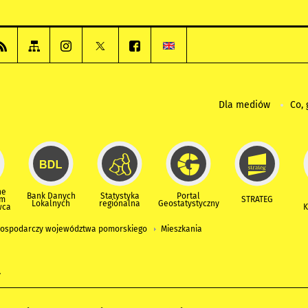
Dla mediów
Co, 
ne
Bank Danych
Statystyka
Portal
um
STRATEG
Lokalnych
regionalna
Geostatystyczny
wca
K
gospodarczy województwa pomorskiego
Mieszkania
a