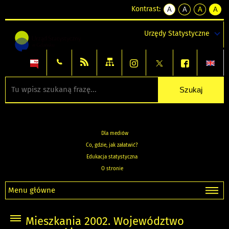
Kontrast:
A
A
A
A
kontrast
kontrast
kontrast
kontra
domyślny
biały
żółty
czarny
Urzędy Statystyczne
tekst
tekst
tekst
na
na
na
czarnym
czarnym
żółtym
Dla mediów
Co, gdzie, jak załatwić?
Edukacja statystyczna
O stronie
Menu główne
Mieszkania 2002. Województwo