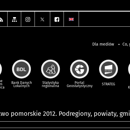
Dla mediów
Co, 
ne
Bank Danych
Statystyka
Portal
um
STRATEG
Lokalnych
regionalna
Geostatystyczny
wca
K
wo pomorskie 2012. Podregiony, powiaty, gm