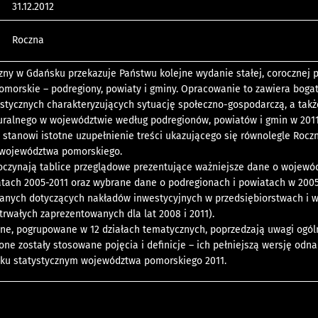
31.12.2012
Roczna
zny w Gdańsku przekazuje Państwu kolejne wydanie stałej, corocznej p
morskie – podregiony, powiaty i gminy. Opracowanie to zawiera boga
ystycznych charakteryzujących sytuację społeczno-gospodarczą, a takż
uralnego w województwie według podregionów, powiatów i gmin w 2011 
stanowi istotne uzupełnienie treści ukazującego się równolegle Rocz
 województwa pomorskiego.
poczynają tablice przeglądowe prezentujące ważniejsze dane o wojewó
latach 2005-2011 oraz wybrane dane o podregionach i powiatach w 2005 
danych dotyczących nakładów inwestycyjnych w przedsiębiorstwach i w
trwałych zaprezentowanych dla lat 2008 i 2011).
zne, pogrupowane w 12 działach tematycznych, poprzedzają uwagi ogól
one zostały stosowane pojęcia i definicje – ich pełniejszą wersję odna
ku statystycznym województwa pomorskiego 2011.