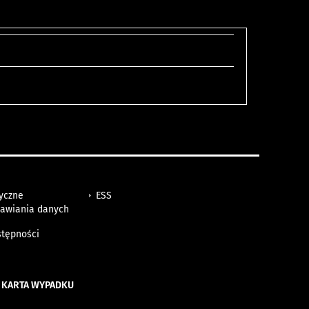
tyczne
ESS
awiania danych
h
stępności
 KARTA WYPADKU