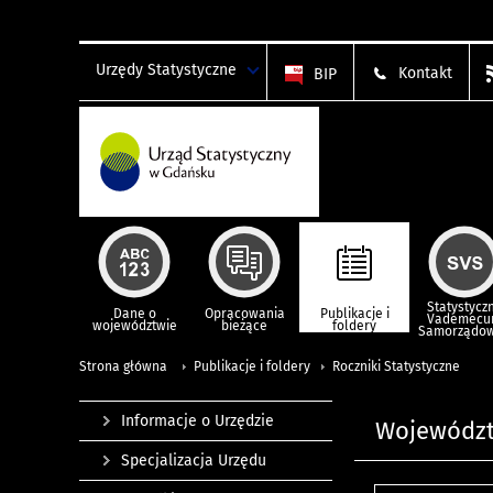
Urzędy Statystyczne
Kontakt
BIP
Statystycz
Dane o
Opracowania
Publikacje i
Vademec
województwie
bieżące
foldery
Samorządo
Strona główna
Publikacje i foldery
Roczniki Statystyczne
Informacje o Urzędzie
Województ
Specjalizacja Urzędu