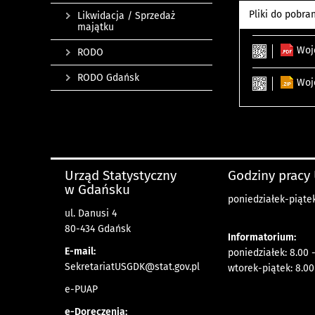
Pliki do pobra
Likwidacja / Sprzedaż
majątku
Woj
RODO
RODO Gdańsk
Woj
Urząd Statystyczny
Godziny pracy
w Gdańsku
poniedziałek-piątek
ul. Danusi 4
80-434 Gdańsk
Informatorium:
E-mail:
poniedziałek: 8.00 
SekretariatUSGDK@stat.gov.pl
wtorek-piątek: 8.00
e-PUAP
e-Doręczenia: