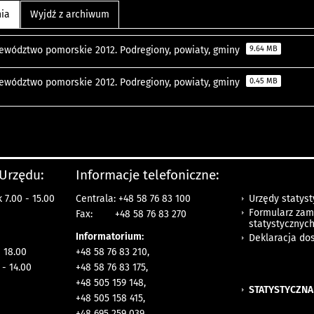
nia
Wyjdź z archiwum
ewództwo pomorskie 2012. Podregiony, powiaty, gminy
9.64 MB
ewództwo pomorskie 2012. Podregiony, powiaty, gminy
0.45 MB
 Urzędu:
Informacje telefoniczne:
Urzędy statys
 7.00 - 15.00
Centrala: +48 58 76 83 100
Formularz zam
Fax:
+48 58 76 83 270
statystycznyc
Informatorium:
Deklaracja do
- 18.00
+48 58 76 83 210,
 - 14.00
+48 58 76 83 175,
+48 505 159 148,
STATYSTYCZNA
+48 505 158 415,
+48 695 259 039