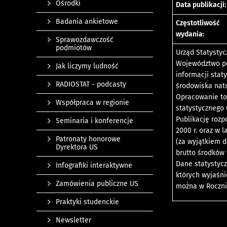
Ośrodki
Data publikacji:
Badania ankietowe
Częstotliwość
wydania:
Sprawozdawczość
podmiotów
Urząd Statystyc
Województwo po
Jak liczymy ludność
informacji stat
RADIOSTAT - podcasty
środowiska nat
Opracowanie to 
Współpraca w regionie
statystycznego
Publikację roz
Seminaria i konferencje
2000 r. oraz w 
Patronaty honorowe
(za wyjątkiem 
Dyrektora US
brutto środków 
Dane statystyc
Infografiki interaktywne
których wyjaśni
Zamówienia publiczne US
można w Roczni
Praktyki studenckie
Newsletter