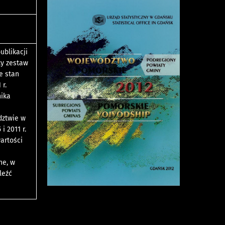
ublikacji
ty zestaw
e stan
r.
nika
dztwie w
i 2011 r.
artości
ne, w
leźć