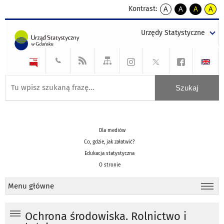
Kontrast:
A
A
A
A
kontrast
kontrast
kontrast
kontra
domyślny
biały
żółty
czarny
Urzędy Statystyczne
tekst
tekst
tekst
na
na
na
czarnym
czarnym
żółtym
Dla mediów
Co, gdzie, jak załatwić?
Edukacja statystyczna
O stronie
Menu główne
Ochrona środowiska. Rolnictwo i