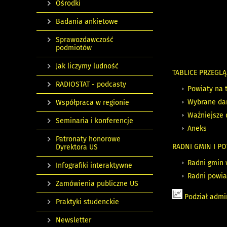
Ośrodki
Badania ankietowe
Sprawozdawczość
podmiotów
Jak liczymy ludność
TABLICE PRZEGL
RADIOSTAT - podcasty
Powiaty na 
Wybrane dan
Współpraca w regionie
Ważniejsze 
Seminaria i konferencje
Aneks
Patronaty honorowe
RADNI GMIN I P
Dyrektora US
Radni gmin 
Infografiki interaktywne
Radni powia
Zamówienia publiczne US
Podział admin
Praktyki studenckie
Newsletter