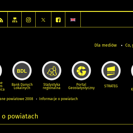
Dla mediów
Co, 
ne
Bank Danych
Statystyka
Portal
um
STRATEG
Lokalnych
regionalna
Geostatystyczny
wca
K
ane powiatowe 2008
Informacje o powiatach
e o powiatach