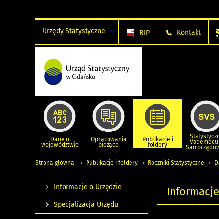
Urzędy Statystyczne
Kontakt
BIP
Statystycz
Dane o
Opracowania
Publikacje i
Vademec
województwie
bieżące
foldery
Samorządo
Strona główna
Publikacje i foldery
Roczniki Statystyczne
D
Informacje o Urzędzie
Informacj
Specjalizacja Urzędu