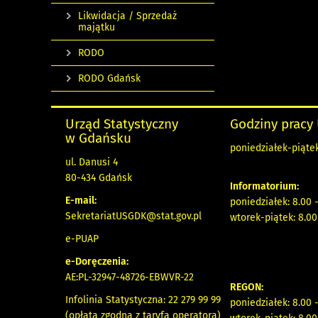
Likwidacja / Sprzedaż
majątku
RODO
RODO Gdańsk
Urząd Statystyczny
Godziny pracy
w Gdańsku
poniedziałek-piątek
ul. Danusi 4
80-434 Gdańsk
Informatorium:
E-mail:
poniedziałek: 8.00 
SekretariatUSGDK@stat.gov.pl
wtorek-piątek: 8.00
e-PUAP
e-Doręczenia:
AE:PL-32947-48726-EBWVR-22
REGON:
Infolinia Statystyczna: 22 279 99 99
poniedziałek: 8.00 
(opłata zgodna z taryfą operatora)