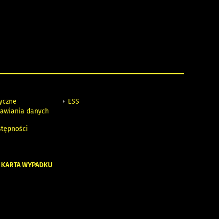
tyczne
ESS
awiania danych
h
stępności
 KARTA WYPADKU