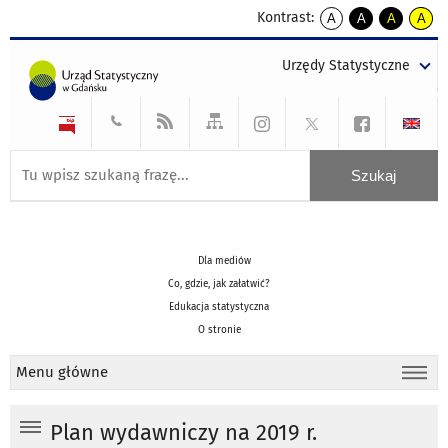
Kontrast:
A
A
A
A
kontrast
kontrast
kontrast
kontra
domyślny
biały
żółty
czarny
Urzędy Statystyczne
tekst
tekst
tekst
na
na
na
czarnym
czarnym
żółtym
Dla mediów
Co, gdzie, jak załatwić?
Edukacja statystyczna
O stronie
Menu główne
Plan wydawniczy na 2019 r.