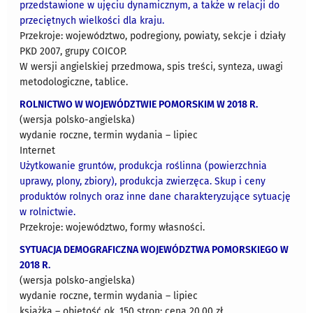
przedstawione w ujęciu dynamicznym, a także w relacji do
przeciętnych wielkości dla kraju.
Przekroje: województwo, podregiony, powiaty, sekcje i działy
PKD 2007, grupy COICOP.
W wersji angielskiej przedmowa, spis treści, synteza, uwagi
metodologiczne, tablice.
ROLNICTWO W WOJEWÓDZTWIE POMORSKIM W 2018 R.
(wersja polsko-angielska)
wydanie roczne, termin wydania – lipiec
Internet
Użytkowanie gruntów, produkcja roślinna (powierzchnia
uprawy, plony, zbiory), produkcja zwierzęca. Skup i ceny
produktów rolnych oraz inne dane charakteryzujące sytuację
w rolnictwie.
Przekroje: województwo, formy własności.
SYTUACJA DEMOGRAFICZNA WOJEWÓDZTWA POMORSKIEGO W
2018 R.
(wersja polsko-angielska)
wydanie roczne, termin wydania – lipiec
książka – objętość ok. 150 stron; cena 20,00 zł