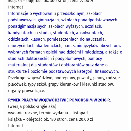
książka – objętość ok. 300 stron; cena 27,00 zł
Internet
Informacje o wychowaniu przedszkolnym, szkołach
podstawowych, gimnazjach, szkołach ponadpodstawowych i
ponadgimnazjalnych, szkołach wyższych, uczniach,
kandydatach na studia, studentach, absolwentach,
oddziałach, klasach, pomieszczeniach do nauczania,
nauczycielach akademickich, nauczaniu języków obcych oraz
wybranych formach opieki nad dziećmi i młodzieżą, a także o
studiach doktoranckich i podyplomowych, pomocy
materialnej dla studentów i doktorantów oraz dane o
strukturze i poziomie podstawowych kategorii finansowych.
Przekroje: województwo, podregiony, powiaty, gminy, rodzaje
placówek, typy szkół, grupy kierunków i kierunki studiów,
organy prowadzące.
RYNEK PRACY W WOJEWÓDZTWIE POMORSKIM W 2018 R.
(wersja polsko-angielska)
wydanie roczne, termin wydania – listopad
książka – objętość ok. 170 stron; cena 20,00 zł
Internet