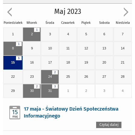
Maj 2023
Poniedziałek
Wtorek
Środa
Czwartek
Piątek
Sobota
Niedziela
1
1
2
3
4
5
6
7
1
8
9
10
11
12
13
14
1
15
16
17
18
19
20
21
2
22
23
24
25
26
27
28
2
3
29
30
31
1
2
3
4
17 maja - Światowy Dzień Społeczeństwa
15
Informacyjnego
maj
Czytaj dalej