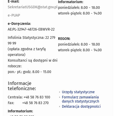
E-mail:
Informatorium:
SekretariatUSGDK@stat.gov.pl
poniedziałek: 8.00 - 18.00
wtorek-piątek: 8.00 - 14.00
e-PUAP
e-Doręczenia:
AE:PL-32947-48726-EBWVR-22
Infolinia Statystyczna: 22 279
REGON:
99 99
poniedziałek: 8.00 - 18.00
(opłata zgodna z taryfą
wtorek-piątek: 8.00 - 14.00
operatora)
Konsultanci są dostępni w dni
robocze:
pon.- pt.: godz. 8.00 - 15.00
Informacje
telefoniczne:
Urzędy statystyczne
Formularz zamawiania
Centrala: +48 58 76 83 100
danych statystycznych
Fax:
+48 58 76 83 270
Deklaracja dostępności
Informatorium: