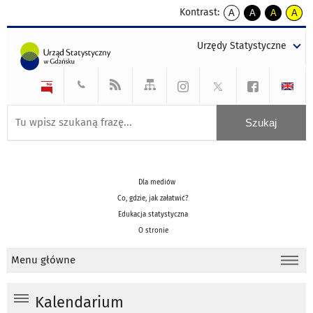
Kontrast:
A
A
A
A
kontrast
kontrast
kontrast
kontra
domyślny
biały
żółty
czarny
Urzędy Statystyczne
tekst
tekst
tekst
na
na
na
czarnym
czarnym
żółtym
Dla mediów
Co, gdzie, jak załatwić?
Edukacja statystyczna
O stronie
Menu główne
Kalendarium