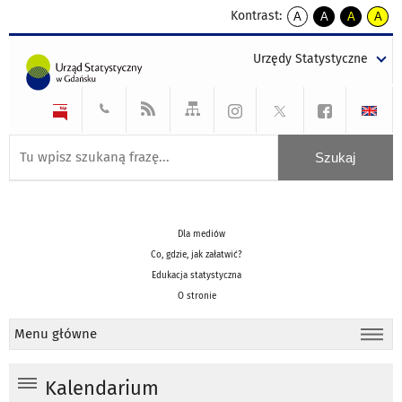
Kontrast:
A
A
A
A
kontrast
kontrast
kontrast
kontra
domyślny
biały
żółty
czarny
Urzędy Statystyczne
tekst
tekst
tekst
na
na
na
czarnym
czarnym
żółtym
Dla mediów
Co, gdzie, jak załatwić?
Edukacja statystyczna
O stronie
Menu główne
Kalendarium