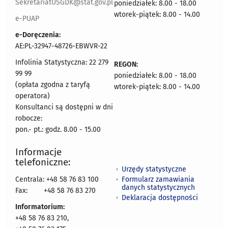
SekretariatUSGDK@stat.gov.pl
poniedziałek: 8.00 - 18.00
wtorek-piątek: 8.00 - 14.00
e-PUAP
e-Doręczenia:
AE:PL-32947-48726-EBWVR-22
Infolinia Statystyczna: 22 279
REGON:
99 99
poniedziałek: 8.00 - 18.00
(opłata zgodna z taryfą
wtorek-piątek: 8.00 - 14.00
operatora)
Konsultanci są dostępni w dni
robocze:
pon.- pt.: godz. 8.00 - 15.00
Informacje
telefoniczne:
Urzędy statystyczne
Formularz zamawiania
Centrala: +48 58 76 83 100
danych statystycznych
Fax:
+48 58 76 83 270
Deklaracja dostępności
Informatorium:
+48 58 76 83 210,