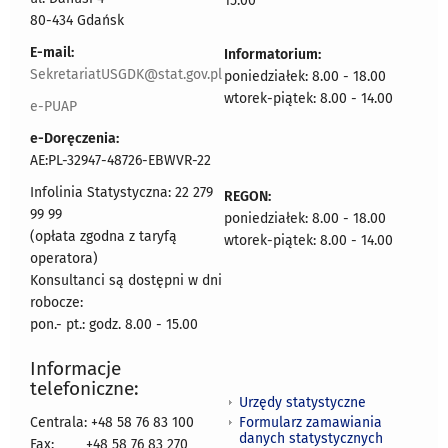
15.00
80-434 Gdańsk
E-mail:
Informatorium:
SekretariatUSGDK@stat.gov.pl
poniedziałek: 8.00 - 18.00
wtorek-piątek: 8.00 - 14.00
e-PUAP
e-Doręczenia:
AE:PL-32947-48726-EBWVR-22
Infolinia Statystyczna: 22 279
REGON:
99 99
poniedziałek: 8.00 - 18.00
(opłata zgodna z taryfą
wtorek-piątek: 8.00 - 14.00
operatora)
Konsultanci są dostępni w dni
robocze:
pon.- pt.: godz. 8.00 - 15.00
Informacje
telefoniczne:
Urzędy statystyczne
Formularz zamawiania
Centrala: +48 58 76 83 100
danych statystycznych
Fax:
+48 58 76 83 270