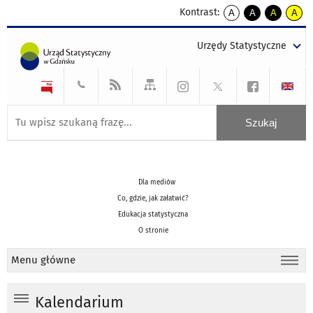
Kontrast:
A
A
A
A
kontrast
kontrast
kontrast
kontra
domyślny
biały
żółty
czarny
Urzędy Statystyczne
tekst
tekst
tekst
na
na
na
czarnym
czarnym
żółtym
Dla mediów
Co, gdzie, jak załatwić?
Edukacja statystyczna
O stronie
Menu główne
Kalendarium