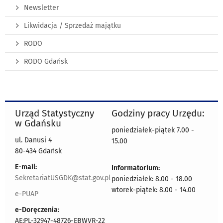
Newsletter
Likwidacja / Sprzedaż majątku
RODO
RODO Gdańsk
Urząd Statystyczny
Godziny pracy Urzędu:
w Gdańsku
poniedziałek-piątek 7.00 -
ul. Danusi 4
15.00
80-434 Gdańsk
E-mail:
Informatorium:
SekretariatUSGDK@stat.gov.pl
poniedziałek: 8.00 - 18.00
wtorek-piątek: 8.00 - 14.00
e-PUAP
e-Doręczenia:
AE:PL-32947-48726-EBWVR-22