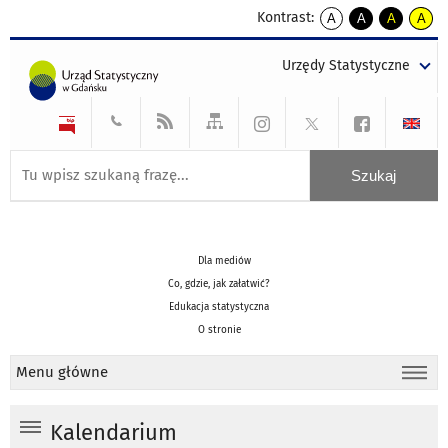
Kontrast:
A
A
A
A
kontrast
kontrast
kontrast
kontra
domyślny
biały
żółty
czarny
Urzędy Statystyczne
tekst
tekst
tekst
na
na
na
czarnym
czarnym
żółtym
Dla mediów
Co, gdzie, jak załatwić?
Edukacja statystyczna
O stronie
Menu główne
Kalendarium