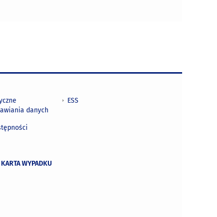
tyczne
ESS
awiania danych
h
stępności
 KARTA WYPADKU