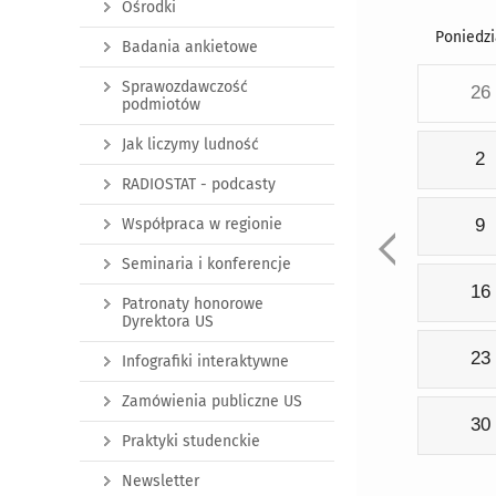
Ośrodki
Poniedzi
Badania ankietowe
Sprawozdawczość
26
podmiotów
Jak liczymy ludność
2
RADIOSTAT - podcasty
Współpraca w regionie
9
Seminaria i konferencje
16
Patronaty honorowe
Dyrektora US
23
Infografiki interaktywne
Zamówienia publiczne US
30
Praktyki studenckie
Newsletter