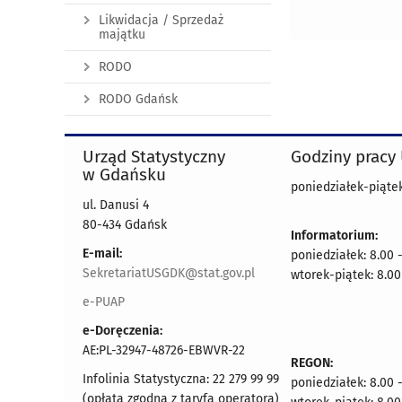
Likwidacja / Sprzedaż
majątku
RODO
RODO Gdańsk
Urząd Statystyczny
Godziny pracy
w Gdańsku
poniedziałek-piątek
ul. Danusi 4
80-434 Gdańsk
Informatorium:
E-mail:
poniedziałek: 8.00 
SekretariatUSGDK@stat.gov.pl
wtorek-piątek: 8.00
e-PUAP
e-Doręczenia:
AE:PL-32947-48726-EBWVR-22
REGON:
Infolinia Statystyczna: 22 279 99 99
poniedziałek: 8.00 
(opłata zgodna z taryfą operatora)