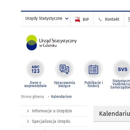
Urzędy Statystyczne
Kontakt
BIP
Statystycz
Dane o
Opracowania
Publikacje i
Vademec
województwie
bieżące
foldery
Samorządo
Strona główna
Kalendarium
Informacje o Urzędzie
Kalendari
Specjalizacja Urzędu