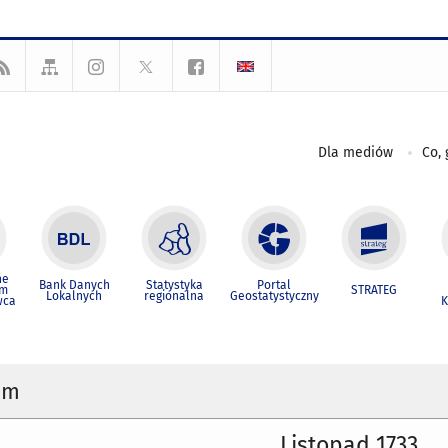
Dla mediów
Co, 
ne
Bank Danych
Statystyka
Portal
um
STRATEG
Lokalnych
regionalna
Geostatystyczny
wca
K
um
Listopad 1733