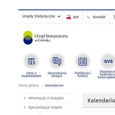
Urzędy Statystyczne
Kontakt
BIP
Statystycz
Dane o
Opracowania
Publikacje i
Vademec
województwie
bieżące
foldery
Samorządo
Strona główna
Kalendarium
Informacje o Urzędzie
Kalendari
Specjalizacja Urzędu