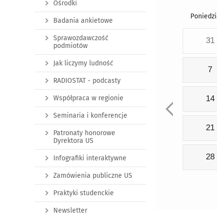
Ośrodki
Poniedzi
Badania ankietowe
Sprawozdawczość
31
podmiotów
Jak liczymy ludność
7
RADIOSTAT - podcasty
Współpraca w regionie
14
Seminaria i konferencje
21
Patronaty honorowe
Dyrektora US
28
Infografiki interaktywne
Zamówienia publiczne US
Praktyki studenckie
Newsletter