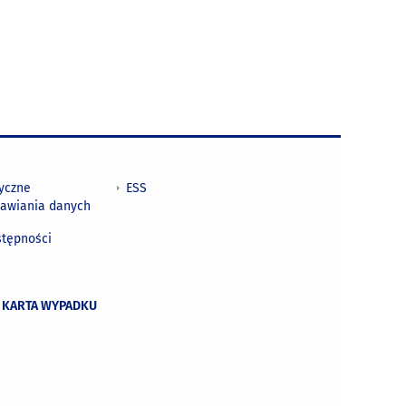
tyczne
ESS
awiania danych
h
stępności
 KARTA WYPADKU