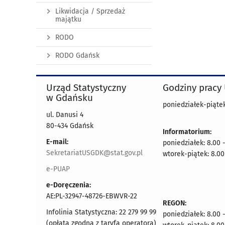
Likwidacja / Sprzedaż
majątku
RODO
RODO Gdańsk
Urząd Statystyczny
Godziny pracy
w Gdańsku
poniedziałek-piątek
ul. Danusi 4
80-434 Gdańsk
Informatorium:
E-mail:
poniedziałek: 8.00 
SekretariatUSGDK@stat.gov.pl
wtorek-piątek: 8.00
e-PUAP
e-Doręczenia:
AE:PL-32947-48726-EBWVR-22
REGON:
Infolinia Statystyczna: 22 279 99 99
poniedziałek: 8.00 
(opłata zgodna z taryfą operatora)