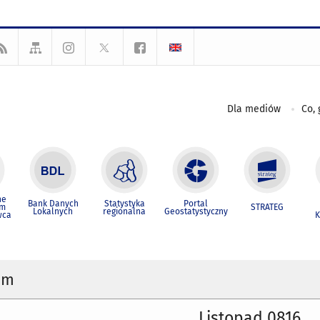
Dla mediów
Co, 
ne
Bank Danych
Statystyka
Portal
um
STRATEG
Lokalnych
regionalna
Geostatystyczny
wca
K
um
Listopad 0816