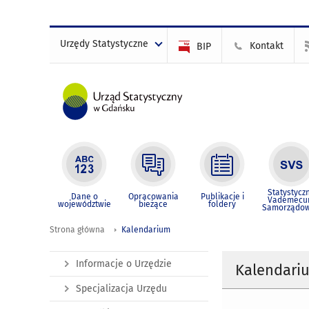
Urzędy Statystyczne
Kontakt
BIP
Statystycz
Dane o
Opracowania
Publikacje i
Vademec
województwie
bieżące
foldery
Samorządo
Strona główna
Kalendarium
Informacje o Urzędzie
Kalendari
Specjalizacja Urzędu