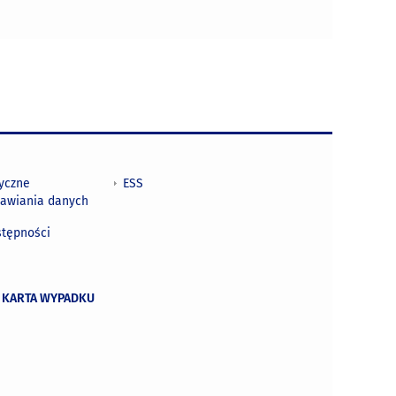
tyczne
ESS
awiania danych
h
stępności
 KARTA WYPADKU