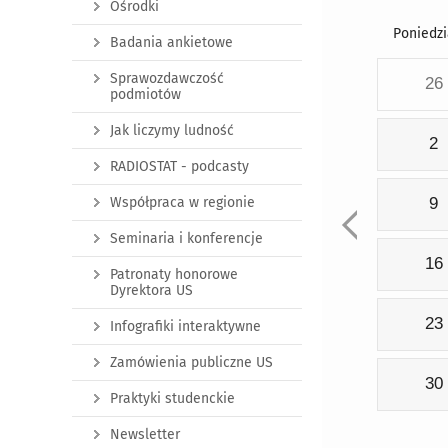
Ośrodki
Poniedzi
Badania ankietowe
Sprawozdawczość
26
podmiotów
Jak liczymy ludność
2
RADIOSTAT - podcasty
Współpraca w regionie
9
Seminaria i konferencje
16
Patronaty honorowe
Dyrektora US
23
Infografiki interaktywne
Zamówienia publiczne US
30
Praktyki studenckie
Newsletter