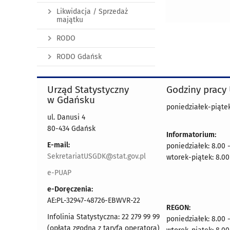
Likwidacja / Sprzedaż
majątku
RODO
RODO Gdańsk
Urząd Statystyczny
Godziny pracy
w Gdańsku
poniedziałek-piątek
ul. Danusi 4
80-434 Gdańsk
Informatorium:
E-mail:
poniedziałek: 8.00 
SekretariatUSGDK@stat.gov.pl
wtorek-piątek: 8.00
e-PUAP
e-Doręczenia:
AE:PL-32947-48726-EBWVR-22
REGON:
Infolinia Statystyczna: 22 279 99 99
poniedziałek: 8.00 
(opłata zgodna z taryfą operatora)