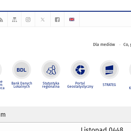
Dla mediów
Co, 
ne
Bank Danych
Statystyka
Portal
um
STRATEG
Lokalnych
regionalna
Geostatystyczny
wca
K
um
Listopad 0448