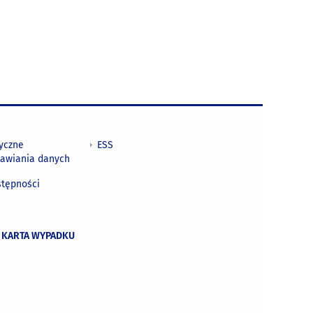
tyczne
ESS
awiania danych
h
stępności
 KARTA WYPADKU