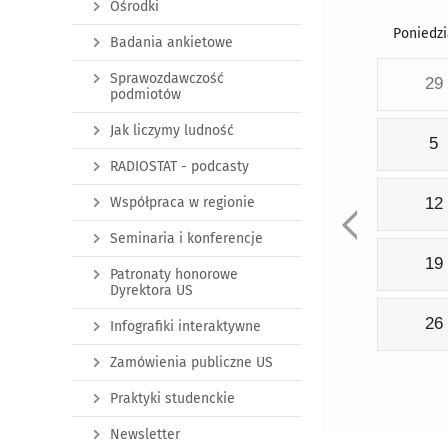
Ośrodki
Poniedzi
Badania ankietowe
Sprawozdawczość
29
podmiotów
Jak liczymy ludność
5
RADIOSTAT - podcasty
Współpraca w regionie
12
Seminaria i konferencje
19
Patronaty honorowe
Dyrektora US
26
Infografiki interaktywne
Zamówienia publiczne US
Praktyki studenckie
Newsletter