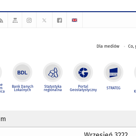
Dla mediów
Co, 
ne
Bank Danych
Statystyka
Portal
um
STRATEG
Lokalnych
regionalna
Geostatystyczny
wca
K
um
Wrzesień 3222