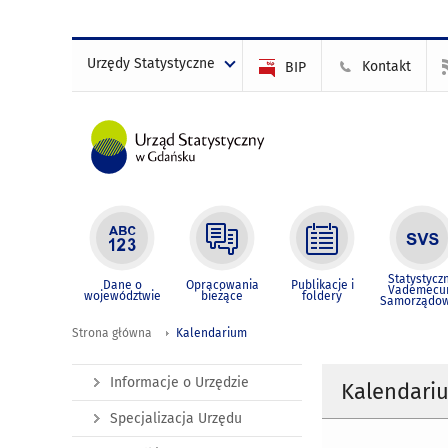
Urzędy Statystyczne
Kontakt
BIP
Statystycz
Dane o
Opracowania
Publikacje i
Vademec
województwie
bieżące
foldery
Samorządo
Strona główna
Kalendarium
Informacje o Urzędzie
Kalendari
Specjalizacja Urzędu