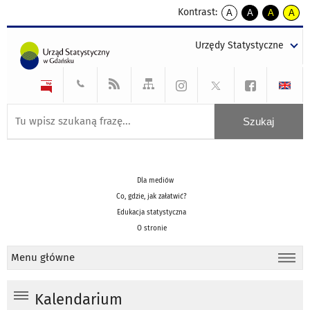
Kontrast:
A
A
A
A
kontrast
kontrast
kontrast
kontra
domyślny
biały
żółty
czarny
Urzędy Statystyczne
tekst
tekst
tekst
na
na
na
czarnym
czarnym
żółtym
Dla mediów
Co, gdzie, jak załatwić?
Edukacja statystyczna
O stronie
Menu główne
Kalendarium