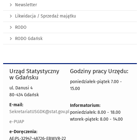
Newsletter
Likwidacja / Sprzedaż majątku
RODO
RODO Gdańsk
Urząd Statystyczny
Godziny pracy Urzędu:
w Gdańsku
poniedziałek-piątek 7.00 -
ul. Danusi 4
15.00
80-434 Gdańsk
E-mail:
Informatorium:
SekretariatUSGDK@stat.gov.pl
poniedziałek: 8.00 - 18.00
wtorek-piątek: 8.00 - 14.00
e-PUAP
e-Doręczenia:
AE:PL-32947-48726-EBWVR-22