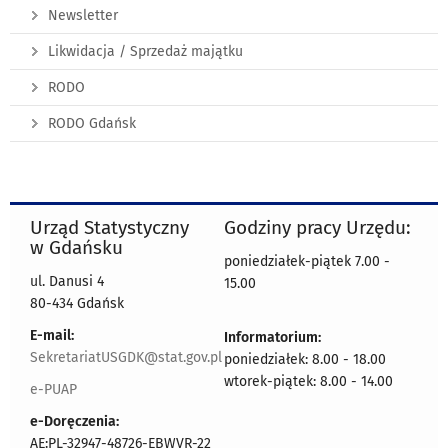
Newsletter
Likwidacja / Sprzedaż majątku
RODO
RODO Gdańsk
Urząd Statystyczny
Godziny pracy Urzędu:
w Gdańsku
poniedziałek-piątek 7.00 -
ul. Danusi 4
15.00
80-434 Gdańsk
E-mail:
Informatorium:
SekretariatUSGDK@stat.gov.pl
poniedziałek: 8.00 - 18.00
wtorek-piątek: 8.00 - 14.00
e-PUAP
e-Doręczenia:
AE:PL-32947-48726-EBWVR-22