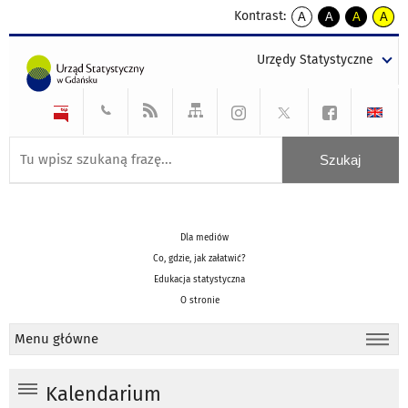
Kontrast:
A
A
A
A
kontrast
kontrast
kontrast
kontra
domyślny
biały
żółty
czarny
Urzędy Statystyczne
tekst
tekst
tekst
na
na
na
czarnym
czarnym
żółtym
Dla mediów
Co, gdzie, jak załatwić?
Edukacja statystyczna
O stronie
Menu główne
Kalendarium