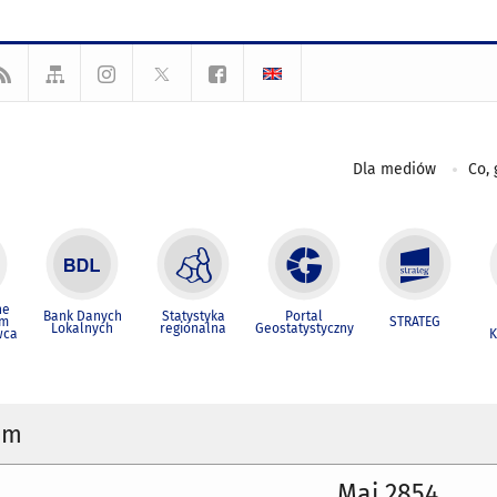
Dla mediów
Co, 
ne
Bank Danych
Statystyka
Portal
um
STRATEG
Lokalnych
regionalna
Geostatystyczny
wca
K
um
Maj 2854