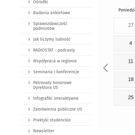
Ośrodki
Poniedzi
Badania ankietowe
Sprawozdawczość
27
podmiotów
Jak liczymy ludność
4
RADIOSTAT - podcasty
Współpraca w regionie
11
Seminaria i konferencje
18
Patronaty honorowe
Dyrektora US
25
Infografiki interaktywne
Zamówienia publiczne US
Praktyki studenckie
Newsletter