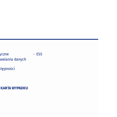
tyczne
ESS
awiania danych
h
stępności
 KARTA WYPADKU