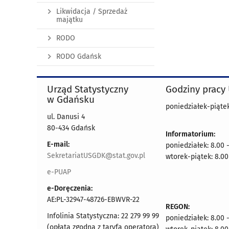
Likwidacja / Sprzedaż
majątku
RODO
RODO Gdańsk
Urząd Statystyczny
Godziny pracy
w Gdańsku
poniedziałek-piątek
ul. Danusi 4
80-434 Gdańsk
Informatorium:
E-mail:
poniedziałek: 8.00 
SekretariatUSGDK@stat.gov.pl
wtorek-piątek: 8.00
e-PUAP
e-Doręczenia:
AE:PL-32947-48726-EBWVR-22
REGON:
Infolinia Statystyczna: 22 279 99 99
poniedziałek: 8.00 
(opłata zgodna z taryfą operatora)