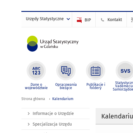
Urzędy Statystyczne
Kontakt
BIP
Statystycz
Dane o
Opracowania
Publikacje i
Vademec
województwie
bieżące
foldery
Samorządo
Strona główna
Kalendarium
Informacje o Urzędzie
Kalendari
Specjalizacja Urzędu