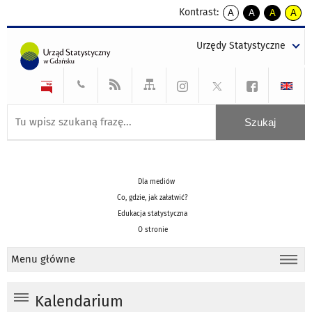
Kontrast:
A
A
A
A
kontrast
kontrast
kontrast
kontra
domyślny
biały
żółty
czarny
Urzędy Statystyczne
tekst
tekst
tekst
na
na
na
czarnym
czarnym
żółtym
Dla mediów
Co, gdzie, jak załatwić?
Edukacja statystyczna
O stronie
Menu główne
Kalendarium