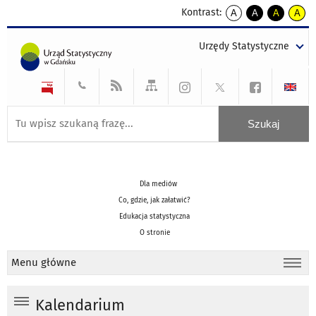
Kontrast:
A
A
A
A
kontrast
kontrast
kontrast
kontra
domyślny
biały
żółty
czarny
Urzędy Statystyczne
tekst
tekst
tekst
na
na
na
czarnym
czarnym
żółtym
Dla mediów
Co, gdzie, jak załatwić?
Edukacja statystyczna
O stronie
Menu główne
Kalendarium