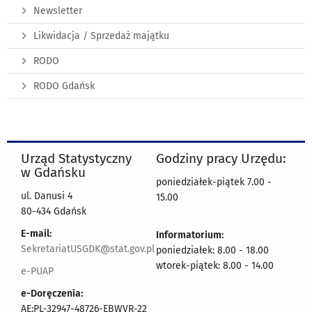
Newsletter
Likwidacja / Sprzedaż majątku
RODO
RODO Gdańsk
Urząd Statystyczny
Godziny pracy Urzędu:
w Gdańsku
poniedziałek-piątek 7.00 -
ul. Danusi 4
15.00
80-434 Gdańsk
E-mail:
Informatorium:
SekretariatUSGDK@stat.gov.pl
poniedziałek: 8.00 - 18.00
wtorek-piątek: 8.00 - 14.00
e-PUAP
e-Doręczenia:
AE:PL-32947-48726-EBWVR-22