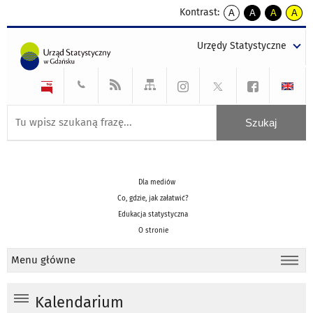
Kontrast:
A
A
A
A
kontrast
kontrast
kontrast
kontra
domyślny
biały
żółty
czarny
Urzędy Statystyczne
tekst
tekst
tekst
na
na
na
czarnym
czarnym
żółtym
Dla mediów
Co, gdzie, jak załatwić?
Edukacja statystyczna
O stronie
Menu główne
Kalendarium