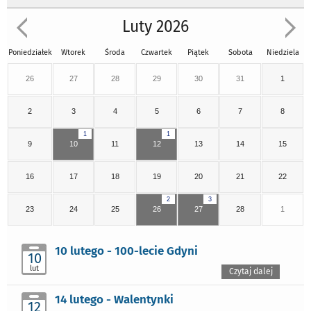
Luty 2026
Poniedziałek
Wtorek
Środa
Czwartek
Piątek
Sobota
Niedziela
26
27
28
29
30
31
1
2
3
4
5
6
7
8
1
1
9
10
11
12
13
14
15
16
17
18
19
20
21
22
2
3
23
24
25
26
27
28
1
10 lutego - 100-lecie Gdyni
10
lut
Czytaj dalej
14 lutego - Walentynki
12