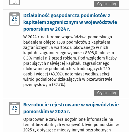
lut
Czytaj dalej
Działalność gospodarcza podmiotów z
26
kapitałem zagranicznym w województwie
lut
pomorskim w 2024 r.
W 2024 r. na terenie województwa pomorskiego
badaniem objęto 1388 podmiotów z kapitałem
zagranicznym, a wartość ulokowanego w nich
kapitału zagranicznego wyniosła 8698,0 mln zł, o
0,3% mniej niż przed rokiem. Pod względem liczby
pracujących najwięcej kapitału zagranicznego
ulokowano w podmiotach zatrudniających 250
osób i więcej (43,9%), natomiast według sekcji
wśród podmiotów działających w przetwórstwie
przemysłowym (32,7%).
Czytaj dalej
Bezrobocie rejestrowane w województwie
26
pomorskim w 2025 r.
lut
Opracowanie zawiera uogólnione informacje na
temat bezrobotnych w województwie pomorskim w
2025 r., dotyczące między innymi bezrobotnych