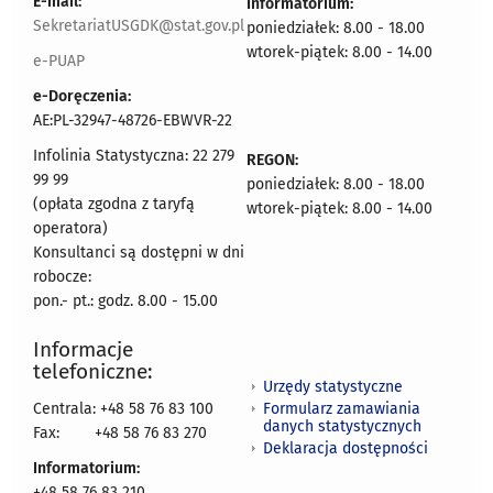
E-mail:
Informatorium:
SekretariatUSGDK@stat.gov.pl
poniedziałek: 8.00 - 18.00
wtorek-piątek: 8.00 - 14.00
e-PUAP
e-Doręczenia:
AE:PL-32947-48726-EBWVR-22
Infolinia Statystyczna: 22 279
REGON:
99 99
poniedziałek: 8.00 - 18.00
(opłata zgodna z taryfą
wtorek-piątek: 8.00 - 14.00
operatora)
Konsultanci są dostępni w dni
robocze:
pon.- pt.: godz. 8.00 - 15.00
Informacje
telefoniczne:
Urzędy statystyczne
Formularz zamawiania
Centrala: +48 58 76 83 100
danych statystycznych
Fax:
+48 58 76 83 270
Deklaracja dostępności
Informatorium:
+48 58 76 83 210,