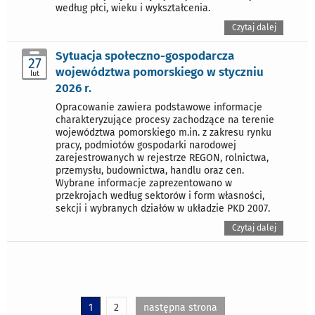
według płci, wieku i wykształcenia.
Czytaj dalej
Sytuacja społeczno-gospodarcza
27
województwa pomorskiego w styczniu
lut
2026 r.
Opracowanie zawiera podstawowe informacje
charakteryzujące procesy zachodzące na terenie
województwa pomorskiego m.in. z zakresu rynku
pracy, podmiotów gospodarki narodowej
zarejestrowanych w rejestrze REGON, rolnictwa,
przemysłu, budownictwa, handlu oraz cen.
Wybrane informacje zaprezentowano w
przekrojach według sektorów i form własności,
sekcji i wybranych działów w układzie PKD 2007.
Czytaj dalej
1
2
następna strona