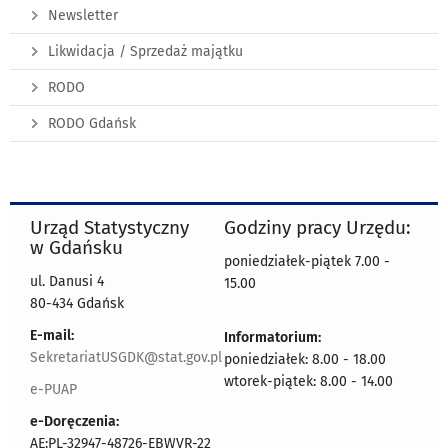
Newsletter
Likwidacja / Sprzedaż majątku
RODO
RODO Gdańsk
Urząd Statystyczny
Godziny pracy Urzędu:
w Gdańsku
poniedziałek-piątek 7.00 -
ul. Danusi 4
15.00
80-434 Gdańsk
E-mail:
Informatorium:
SekretariatUSGDK@stat.gov.pl
poniedziałek: 8.00 - 18.00
wtorek-piątek: 8.00 - 14.00
e-PUAP
e-Doręczenia:
AE:PL-32947-48726-EBWVR-22