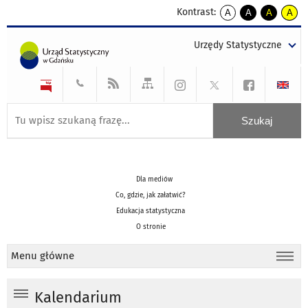
Kontrast:
A
A
A
A
kontrast
kontrast
kontrast
kontra
domyślny
biały
żółty
czarny
Urzędy Statystyczne
tekst
tekst
tekst
na
na
na
czarnym
czarnym
żółtym
Dla mediów
Co, gdzie, jak załatwić?
Edukacja statystyczna
O stronie
Menu główne
Kalendarium