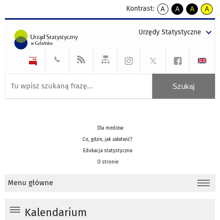
Kontrast:
A
A
A
A
kontrast
kontrast
kontrast
kontra
domyślny
biały
żółty
czarny
Urzędy Statystyczne
tekst
tekst
tekst
na
na
na
czarnym
czarnym
żółtym
Dla mediów
Co, gdzie, jak załatwić?
Edukacja statystyczna
O stronie
Menu główne
Kalendarium