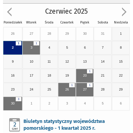
Czerwiec 2025
Poniedziałek
Wtorek
Środa
Czwartek
Piątek
Sobota
Niedziela
26
27
28
29
30
31
1
1
1
2
3
4
5
6
7
8
9
10
11
12
13
14
15
1
16
17
18
19
20
21
22
1
1
23
24
25
26
27
28
29
3
30
1
2
3
4
5
6
Biuletyn statystyczny województwa
2
pomorskiego - 1 kwartał 2025 r.
czer