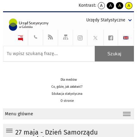
Kontrast:
A
A
A
A
kontrast
kontrast
kontrast
kontra
domyślny
biały
żółty
czarny
Urzędy Statystyczne
tekst
tekst
tekst
na
na
na
czarnym
czarnym
żółtym
Dla mediów
Co, gdzie, jak załatwić?
Edukacja statystyczna
O stronie
Menu główne
27 maja - Dzień Samorządu