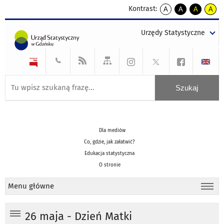
Kontrast:
A
A
A
A
kontrast
kontrast
kontrast
kontra
domyślny
biały
żółty
czarny
Urzędy Statystyczne
tekst
tekst
tekst
na
na
na
czarnym
czarnym
żółtym
Dla mediów
Co, gdzie, jak załatwić?
Edukacja statystyczna
O stronie
Menu główne
26 maja - Dzień Matki