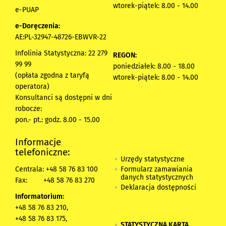
wtorek-piątek: 8.00 - 14.00
e-PUAP
e-Doręczenia:
AE:PL-32947-48726-EBWVR-22
Infolinia Statystyczna: 22 279
REGON:
99 99
poniedziałek: 8.00 - 18.00
(opłata zgodna z taryfą
wtorek-piątek: 8.00 - 14.00
operatora)
Konsultanci są dostępni w dni
robocze:
pon.- pt.: godz. 8.00 - 15.00
Informacje
telefoniczne:
Urzędy statystyczne
Formularz zamawiania
Centrala: +48 58 76 83 100
danych statystycznych
Fax:
+48 58 76 83 270
Deklaracja dostępności
Informatorium:
+48 58 76 83 210,
+48 58 76 83 175,
STATYSTYCZNA KARTA