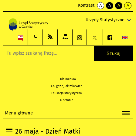
Kontrast:
A
A
A
A
kontrast
kontrast
kontrast
kontra
domyślny
biały
żółty
czarny
Urzędy Statystyczne
tekst
tekst
tekst
na
na
na
czarnym
czarnym
żółtym
Dla mediów
Co, gdzie, jak załatwić?
Edukacja statystyczna
O stronie
Menu główne
26 maja - Dzień Matki