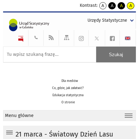
Kontrast:
A
A
A
A
kontrast
kontrast
kontrast
kontra
domyślny
biały
żółty
czarny
Urzędy Statystyczne
tekst
tekst
tekst
na
na
na
czarnym
czarnym
żółtym
Dla mediów
Co, gdzie, jak załatwić?
Edukacja statystyczna
O stronie
Menu główne
21 marca - Światowy Dzień Lasu