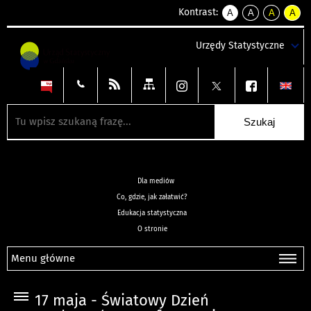
Kontrast:
A
A
A
A
kontrast
kontrast
kontrast
kontra
domyślny
biały
żółty
czarny
Urzędy Statystyczne
tekst
tekst
tekst
na
na
na
czarnym
czarnym
żółtym
Dla mediów
Co, gdzie, jak załatwić?
Edukacja statystyczna
O stronie
Menu główne
17 maja - Światowy Dzień