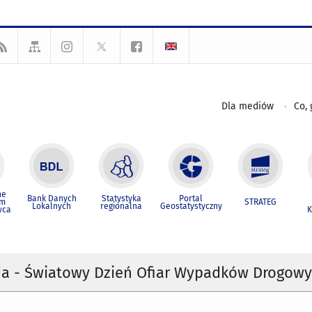
Dla mediów
Co, 
ne
Bank Danych
Statystyka
Portal
um
STRATEG
Lokalnych
regionalna
Geostatystyczny
wca
K
ada - Światowy Dzień Ofiar Wypadków Drogow