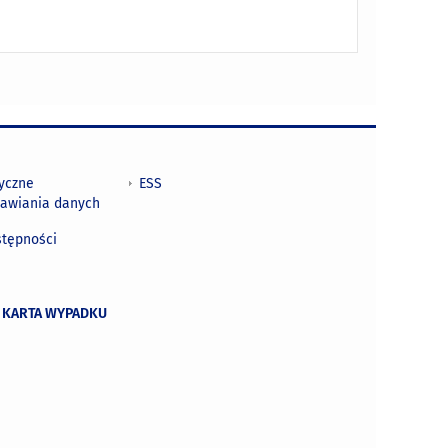
tyczne
ESS
awiania danych
h
stępności
 KARTA WYPADKU