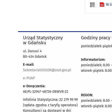
16 
Urząd Statystyczny
Godziny pracy
w Gdańsku
poniedziałek-piątek
ul. Danusi 4
80-434 Gdańsk
Informatorium:
E-mail:
poniedziałek: 8.00 
SekretariatUSGDK@stat.gov.pl
wtorek-piątek: 8.00
e-PUAP
e-Doręczenia:
AE:PL-32947-48726-EBWVR-22
REGON:
Infolinia Statystyczna: 22 279 99 99
poniedziałek: 8.00 
(opłata zgodna z taryfą operatora)
wtorek-piątek: 8.00
Konsultanci są dostępni w dni