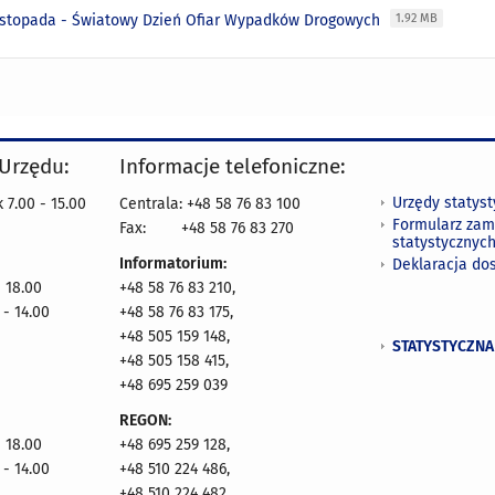
listopada - Światowy Dzień Ofiar Wypadków Drogowych
1.92 MB
 Urzędu:
Informacje telefoniczne:
Urzędy statys
 7.00 - 15.00
Centrala: +48 58 76 83 100
Formularz zam
Fax:
+48 58 76 83 270
statystycznyc
Informatorium:
Deklaracja do
- 18.00
+48 58 76 83 210,
 - 14.00
+48 58 76 83 175,
+48 505 159 148,
STATYSTYCZNA
+48 505 158 415,
+48 695 259 039
REGON:
- 18.00
+48 695 259 128,
 - 14.00
+48 510 224 486,
+48 510 224 482,