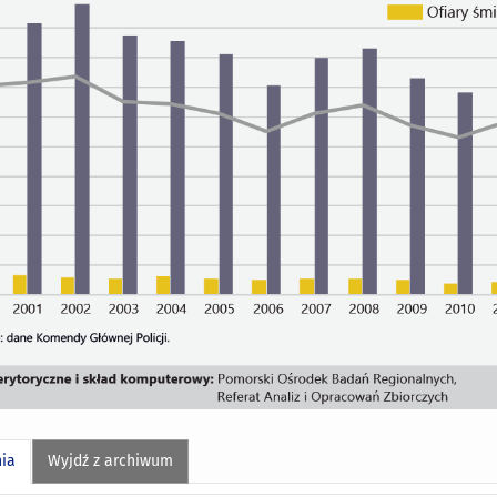
nia
Wyjdź z archiwum