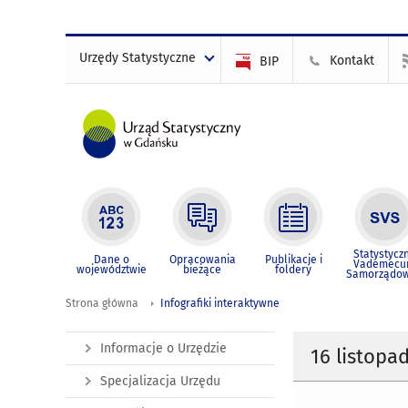
Urzędy Statystyczne
Kontakt
BIP
Statystycz
Dane o
Opracowania
Publikacje i
Vademec
województwie
bieżące
foldery
Samorządo
Strona główna
Infografiki interaktywne
Informacje o Urzędzie
16 listop
Specjalizacja Urzędu