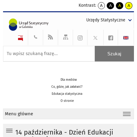
Kontrast:
A
A
A
A
kontrast
kontrast
kontrast
kontra
domyślny
biały
żółty
czarny
Urzędy Statystyczne
tekst
tekst
tekst
na
na
na
czarnym
czarnym
żółtym
Dla mediów
Co, gdzie, jak załatwić?
Edukacja statystyczna
O stronie
Menu główne
14 października - Dzień Edukacji