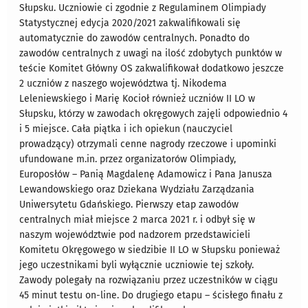
Słupsku. Uczniowie ci zgodnie z Regulaminem Olimpiady
Statystycznej edycja 2020/2021 zakwalifikowali się
automatycznie do zawodów centralnych. Ponadto do
zawodów centralnych z uwagi na ilość zdobytych punktów w
teście Komitet Główny OS zakwalifikował dodatkowo jeszcze
2 uczniów z naszego województwa tj. Nikodema
Leleniewskiego i Marię Kocioł również uczniów II LO w
Słupsku, którzy w zawodach okręgowych zajęli odpowiednio 4
i 5 miejsce. Cała piątka i ich opiekun (nauczyciel
prowadzący) otrzymali cenne nagrody rzeczowe i upominki
ufundowane m.in. przez organizatorów Olimpiady,
Europosłów – Panią Magdalenę Adamowicz i Pana Janusza
Lewandowskiego oraz Dziekana Wydziału Zarządzania
Uniwersytetu Gdańskiego. Pierwszy etap zawodów
centralnych miał miejsce 2 marca 2021 r. i odbył się w
naszym województwie pod nadzorem przedstawicieli
Komitetu Okręgowego w siedzibie II LO w Słupsku ponieważ
jego uczestnikami byli wyłącznie uczniowie tej szkoły.
Zawody polegały na rozwiązaniu przez uczestników w ciągu
45 minut testu on-line. Do drugiego etapu – ścisłego finału z