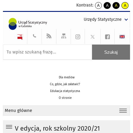
Kontrast:
A
A
A
A
kontrast
kontrast
kontrast
kontra
domyślny
biały
żółty
czarny
Urzędy Statystyczne
tekst
tekst
tekst
na
na
na
czarnym
czarnym
żółtym
Dla mediów
Co, gdzie, jak załatwić?
Edukacja statystyczna
O stronie
Menu główne
V edycja, rok szkolny 2020/21