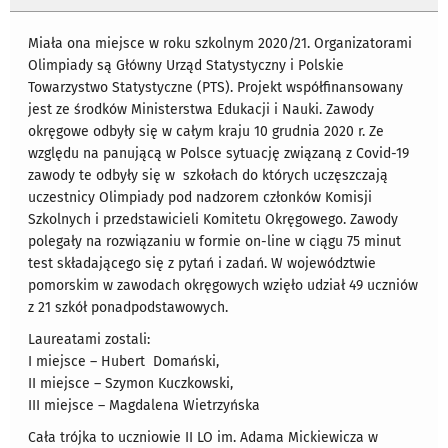
Miała ona miejsce w roku szkolnym 2020/21. Organizatorami
Olimpiady są Główny Urząd Statystyczny i Polskie
Towarzystwo Statystyczne (PTS). Projekt współfinansowany
jest ze środków Ministerstwa Edukacji i Nauki. Zawody
okręgowe odbyły się w całym kraju 10 grudnia 2020 r. Ze
względu na panującą w Polsce sytuację związaną z Covid-19
zawody te odbyły się w szkołach do których uczęszczają
uczestnicy Olimpiady pod nadzorem członków Komisji
Szkolnych i przedstawicieli Komitetu Okręgowego. Zawody
polegały na rozwiązaniu w formie on-line w ciągu 75 minut
test składającego się z pytań i zadań. W województwie
pomorskim w zawodach okręgowych wzięło udział 49 uczniów
z 21 szkół ponadpodstawowych.
Laureatami zostali:
I miejsce – Hubert Domański,
II miejsce – Szymon Kuczkowski,
III miejsce – Magdalena Wietrzyńska
Cała trójka to uczniowie II LO im. Adama Mickiewicza w