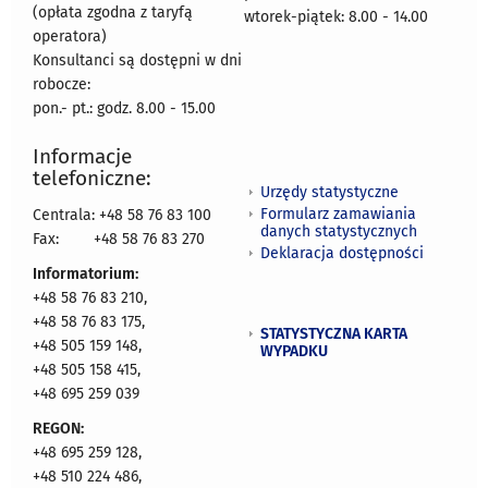
(opłata zgodna z taryfą
wtorek-piątek: 8.00 - 14.00
operatora)
Konsultanci są dostępni w dni
robocze:
pon.- pt.: godz. 8.00 - 15.00
Informacje
telefoniczne:
Urzędy statystyczne
Formularz zamawiania
Centrala: +48 58 76 83 100
danych statystycznych
Fax:
+48 58 76 83 270
Deklaracja dostępności
Informatorium:
+48 58 76 83 210,
+48 58 76 83 175,
STATYSTYCZNA KARTA
+48 505 159 148,
WYPADKU
+48 505 158 415,
+48 695 259 039
REGON:
+48 695 259 128,
+48 510 224 486,