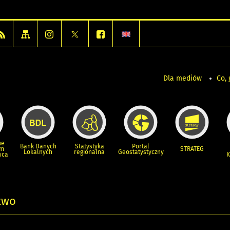
Dla mediów
Co, 
ne
Bank Danych
Statystyka
Portal
um
STRATEG
Lokalnych
regionalna
Geostatystyczny
wca
K
two