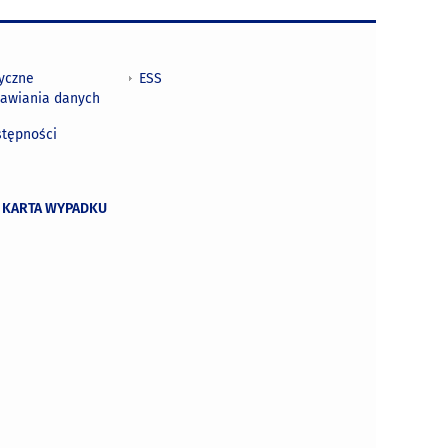
tyczne
ESS
awiania danych
h
stępności
 KARTA WYPADKU