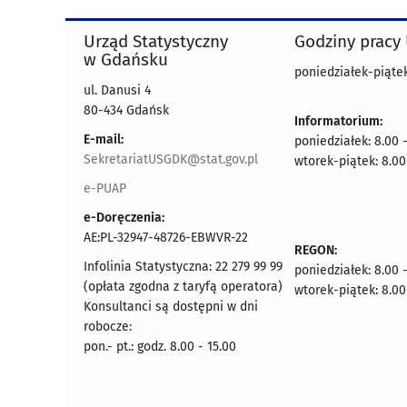
Urząd Statystyczny
Godziny pracy
w Gdańsku
poniedziałek-piątek
ul. Danusi 4
80-434 Gdańsk
Informatorium:
E-mail:
poniedziałek: 8.00 
SekretariatUSGDK@stat.gov.pl
wtorek-piątek: 8.00
e-PUAP
e-Doręczenia:
AE:PL-32947-48726-EBWVR-22
REGON:
Infolinia Statystyczna: 22 279 99 99
poniedziałek: 8.00 
(opłata zgodna z taryfą operatora)
wtorek-piątek: 8.00
Konsultanci są dostępni w dni
robocze:
pon.- pt.: godz. 8.00 - 15.00