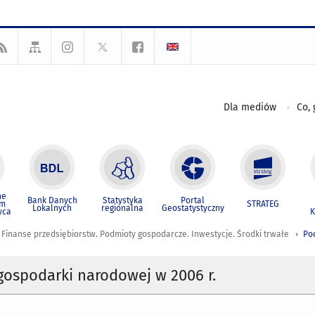
Dla mediów
Co, 
ne
Bank Danych
Statystyka
Portal
um
STRATEG
Lokalnych
regionalna
Geostatystyczny
wca
K
Finanse przedsiębiorstw. Podmioty gospodarcze. Inwestycje. Środki trwałe
Po
ospodarki narodowej w 2006 r.