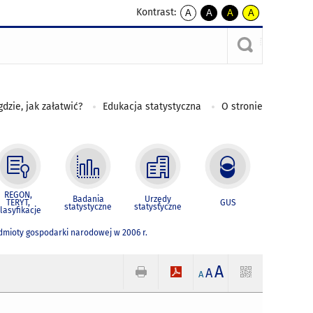
Kontrast:
A
A
A
A
kontrast
kontrast
kontrast
kontrast
domyślny
biały
żółty
czarny
tekst
tekst
tekst
na
na
na
czarnym
czarnym
żółtym
gdzie, jak załatwić?
Edukacja statystyczna
O stronie
REGON,
Badania
Urzędy
TERYT,
GUS
statystyczne
statystyczne
lasyfikacje
dmioty gospodarki narodowej w 2006 r.
A
A
A