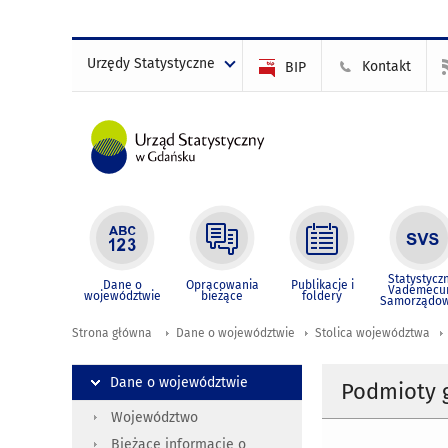
Urzędy Statystyczne
Kontakt
BIP
Statystycz
Dane o
Opracowania
Publikacje i
Vademec
województwie
bieżące
foldery
Samorządo
Strona główna
Dane o województwie
Stolica województwa
Dane o województwie
Podmioty g
Województwo
Bieżące informacje o