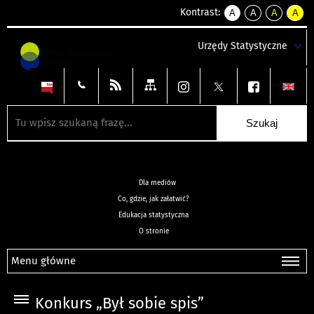
Kontrast:
A
A
A
A
kontrast
kontrast
kontrast
kontra
domyślny
biały
żółty
czarny
Urzędy Statystyczne
tekst
tekst
tekst
na
na
na
czarnym
czarnym
żółtym
Dla mediów
Co, gdzie, jak załatwić?
Edukacja statystyczna
O stronie
Menu główne
Konkurs „Był sobie spis”