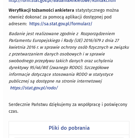
http://form.stat.gov.pl/BadaniaAnkietowe/Kontakt.htm
Weryfikacji tożsamości ankietera
statystycznego można
również dokonać za pomocą aplikacji dostępnej pod
adresem:
https://sa.stat.gov.pl/formularz/
Badanie jest realizowane zgodnie z Rozporz
ą
dzeniem
Parlamentu Europejskiego i Rady (UE) 2016/679 z dnia 27
kwietnia 2016 r. w sprawie ochrony osób fizycznych w zwi
ązku
z przetwarzaniem danych osobowych i w sprawie
swobodnego przepływu takich danych oraz uchylenia
dyrektywy 95/46/WE (zwanego
RODO). Szczegółowe
informacje
dotyczące stosowania RODO w statystyce
publicznej są dostępne na stronie internetowej
https://stat.gov.pl/rodo/
Serdecznie Państwu dziękujemy za współpracę i poświęcony
czas.
Pliki do pobrania