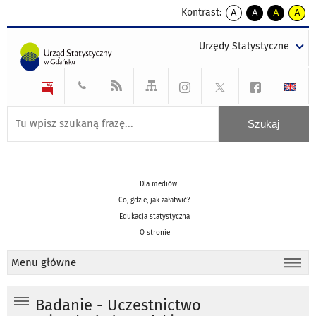
Kontrast:
A
A
A
A
kontrast
kontrast
kontrast
kontra
domyślny
biały
żółty
czarny
Urzędy Statystyczne
tekst
tekst
tekst
na
na
na
czarnym
czarnym
żółtym
Dla mediów
Co, gdzie, jak załatwić?
Edukacja statystyczna
O stronie
Menu główne
Badanie - Uczestnictwo