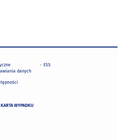
tyczne
ESS
awiania danych
h
stępności
 KARTA WYPADKU