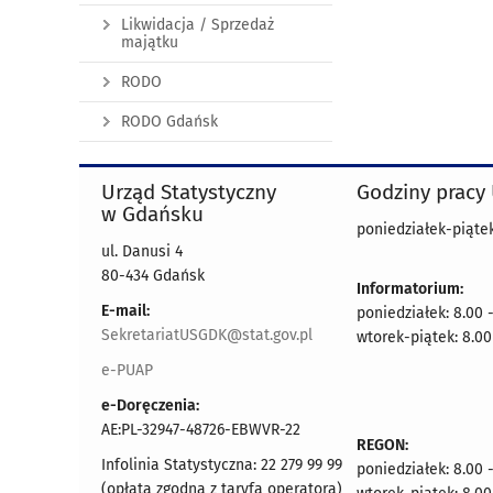
Likwidacja / Sprzedaż
majątku
RODO
RODO Gdańsk
Urząd Statystyczny
Godziny pracy
w Gdańsku
poniedziałek-piątek
ul. Danusi 4
80-434 Gdańsk
Informatorium:
E-mail:
poniedziałek: 8.00 
SekretariatUSGDK@stat.gov.pl
wtorek-piątek: 8.00
e-PUAP
e-Doręczenia:
AE:PL-32947-48726-EBWVR-22
REGON:
Infolinia Statystyczna: 22 279 99 99
poniedziałek: 8.00 
(opłata zgodna z taryfą operatora)