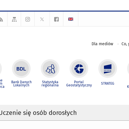
Dla mediów
Co, 
ne
Bank Danych
Statystyka
Portal
um
STRATEG
Lokalnych
regionalna
Geostatystyczny
wca
K
Uczenie się osób dorosłych