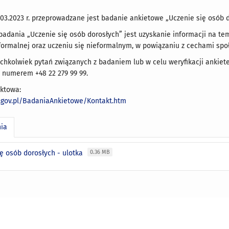
.03.2023 r. przeprowadzane jest badanie ankietowe „Uczenie się osób d
dania „Uczenie się osób dorosłych” jest uzyskanie informacji na tem
formalnej oraz uczeniu się nieformalnym, w powiązaniu z cechami sp
chkolwiek pytań związanych z badaniem lub w celu weryfikacji ankieter
 numerem +48 22 279 99 99.
aktowa:
t.gov.pl/BadaniaAnkietowe/Kontakt.htm
nia
ię osób dorosłych - ulotka
0.36 MB