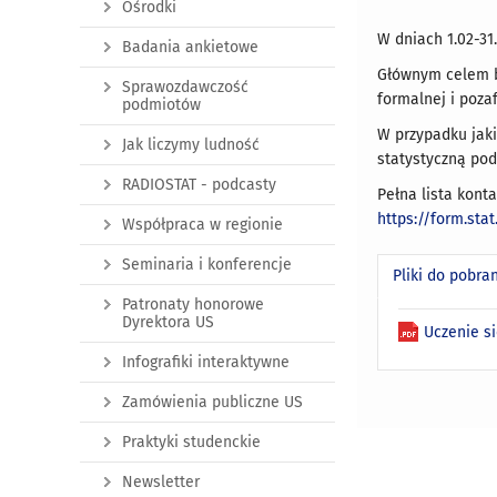
Ośrodki
W dniach 1.02-31
Badania ankietowe
Głównym celem ba
Sprawozdawczość
formalnej i poza
podmiotów
W przypadku jaki
Jak liczymy ludność
statystyczną pod
RADIOSTAT - podcasty
Pełna lista kont
https://form.sta
Współpraca w regionie
Seminaria i konferencje
Pliki do pobra
Patronaty honorowe
Dyrektora US
Uczenie s
Infografiki interaktywne
Zamówienia publiczne US
Praktyki studenckie
Newsletter