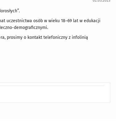
02.03.2023
orosłych”.
at uczestnictwa osób w wieku 18–69 lat w edukacji
ołeczno-demograficznymi.
a, prosimy o kontakt telefoniczny z infolinią