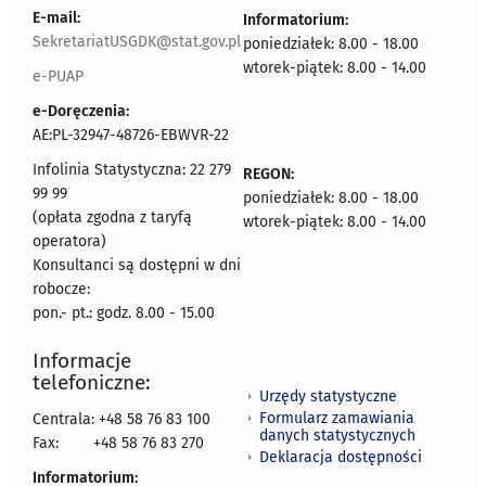
E-mail:
Informatorium:
SekretariatUSGDK@stat.gov.pl
poniedziałek: 8.00 - 18.00
wtorek-piątek: 8.00 - 14.00
e-PUAP
e-Doręczenia:
AE:PL-32947-48726-EBWVR-22
Infolinia Statystyczna: 22 279
REGON:
99 99
poniedziałek: 8.00 - 18.00
(opłata zgodna z taryfą
wtorek-piątek: 8.00 - 14.00
operatora)
Konsultanci są dostępni w dni
robocze:
pon.- pt.: godz. 8.00 - 15.00
Informacje
telefoniczne:
Urzędy statystyczne
Formularz zamawiania
Centrala: +48 58 76 83 100
danych statystycznych
Fax:
+48 58 76 83 270
Deklaracja dostępności
Informatorium: