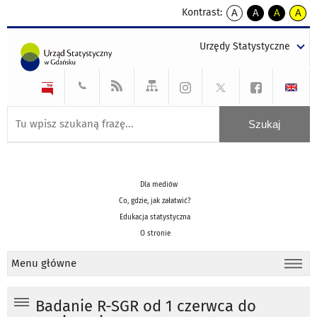
Kontrast:
A
A
A
A
kontrast
kontrast
kontrast
kontra
domyślny
biały
żółty
czarny
Urzędy Statystyczne
tekst
tekst
tekst
na
na
na
czarnym
czarnym
żółtym
Dla mediów
Co, gdzie, jak załatwić?
Edukacja statystyczna
O stronie
Menu główne
Badanie R-SGR od 1 czerwca do