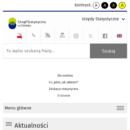
Kontrast:
A
A
A
A
kontrast
kontrast
kontrast
kontra
domyślny
biały
żółty
czarny
Urzędy Statystyczne
tekst
tekst
tekst
na
na
na
czarnym
czarnym
żółtym
Dla mediów
Co, gdzie, jak załatwić?
Edukacja statystyczna
O stronie
Menu główne
Aktualności