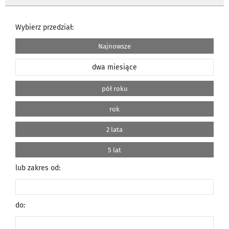
Wybierz przedział:
Najnowsze
dwa miesiące
pół roku
rok
2 lata
5 lat
lub zakres od:
do: