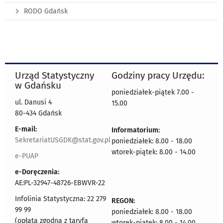
RODO Gdańsk
Urząd Statystyczny
Godziny pracy Urzędu:
w Gdańsku
poniedziałek-piątek 7.00 -
ul. Danusi 4
15.00
80-434 Gdańsk
E-mail:
Informatorium:
SekretariatUSGDK@stat.gov.pl
poniedziałek: 8.00 - 18.00
wtorek-piątek: 8.00 - 14.00
e-PUAP
e-Doręczenia:
AE:PL-32947-48726-EBWVR-22
Infolinia Statystyczna: 22 279
REGON:
99 99
poniedziałek: 8.00 - 18.00
(opłata zgodna z taryfą
wtorek-piątek: 8.00 - 14.00