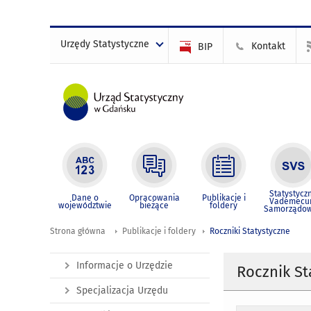
Urzędy Statystyczne
Kontakt
BIP
Statystycz
Dane o
Opracowania
Publikacje i
Vademec
województwie
bieżące
foldery
Samorządo
Strona główna
Publikacje i foldery
Roczniki Statystyczne
Informacje o Urzędzie
Rocznik St
Specjalizacja Urzędu