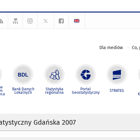
Dla mediów
Co, 
ne
Bank Danych
Statystyka
Portal
um
STRATEG
Lokalnych
regionalna
Geostatystyczny
wca
K
atystyczny Gdańska 2007