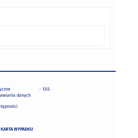
tyczne
ESS
awiania danych
h
stępności
 KARTA WYPADKU