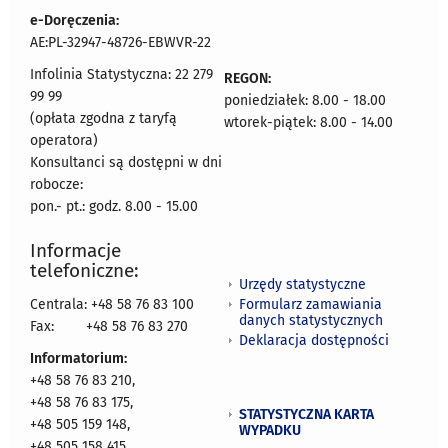
e-Doręczenia:
AE:PL-32947-48726-EBWVR-22
Infolinia Statystyczna: 22 279
REGON:
99 99
poniedziałek: 8.00 - 18.00
(opłata zgodna z taryfą
wtorek-piątek: 8.00 - 14.00
operatora)
Konsultanci są dostępni w dni
robocze:
pon.- pt.: godz. 8.00 - 15.00
Informacje
telefoniczne:
Urzędy statystyczne
Formularz zamawiania
Centrala: +48 58 76 83 100
danych statystycznych
Fax:
+48 58 76 83 270
Deklaracja dostępności
Informatorium:
+48 58 76 83 210,
+48 58 76 83 175,
STATYSTYCZNA KARTA
+48 505 159 148,
WYPADKU
+48 505 158 415,