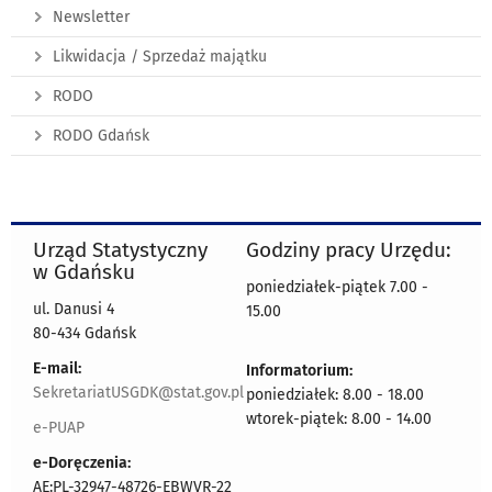
Newsletter
Likwidacja / Sprzedaż majątku
RODO
RODO Gdańsk
Urząd Statystyczny
Godziny pracy Urzędu:
w Gdańsku
poniedziałek-piątek 7.00 -
ul. Danusi 4
15.00
80-434 Gdańsk
E-mail:
Informatorium:
SekretariatUSGDK@stat.gov.pl
poniedziałek: 8.00 - 18.00
wtorek-piątek: 8.00 - 14.00
e-PUAP
e-Doręczenia:
AE:PL-32947-48726-EBWVR-22