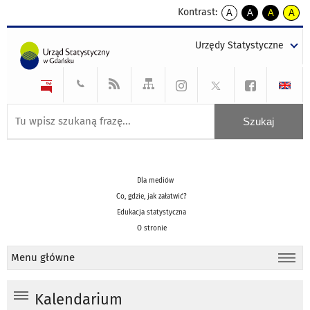
Kontrast:
A
A
A
A
kontrast
kontrast
kontrast
kontra
domyślny
biały
żółty
czarny
Urzędy Statystyczne
tekst
tekst
tekst
na
na
na
czarnym
czarnym
żółtym
Dla mediów
Co, gdzie, jak załatwić?
Edukacja statystyczna
O stronie
Menu główne
Kalendarium