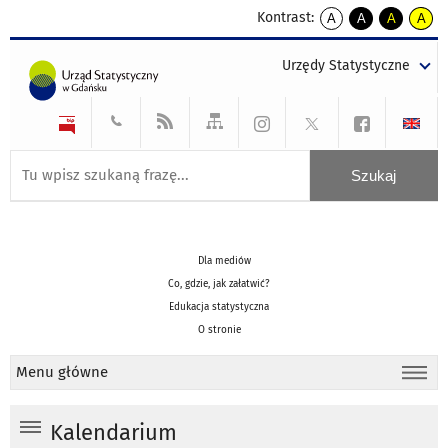
Kontrast:
A
A
A
A
kontrast
kontrast
kontrast
kontra
domyślny
biały
żółty
czarny
Urzędy Statystyczne
tekst
tekst
tekst
na
na
na
czarnym
czarnym
żółtym
Dla mediów
Co, gdzie, jak załatwić?
Edukacja statystyczna
O stronie
Menu główne
Kalendarium