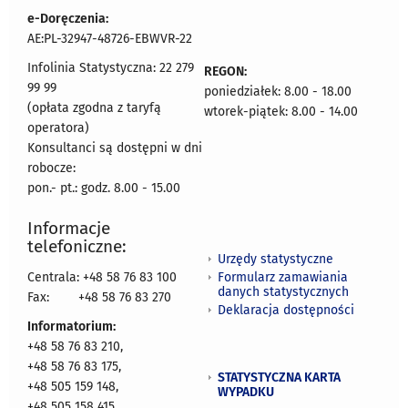
e-Doręczenia:
AE:PL-32947-48726-EBWVR-22
Infolinia Statystyczna: 22 279
REGON:
99 99
poniedziałek: 8.00 - 18.00
(opłata zgodna z taryfą
wtorek-piątek: 8.00 - 14.00
operatora)
Konsultanci są dostępni w dni
robocze:
pon.- pt.: godz. 8.00 - 15.00
Informacje
telefoniczne:
Urzędy statystyczne
Formularz zamawiania
Centrala: +48 58 76 83 100
danych statystycznych
Fax:
+48 58 76 83 270
Deklaracja dostępności
Informatorium:
+48 58 76 83 210,
+48 58 76 83 175,
STATYSTYCZNA KARTA
+48 505 159 148,
WYPADKU
+48 505 158 415,