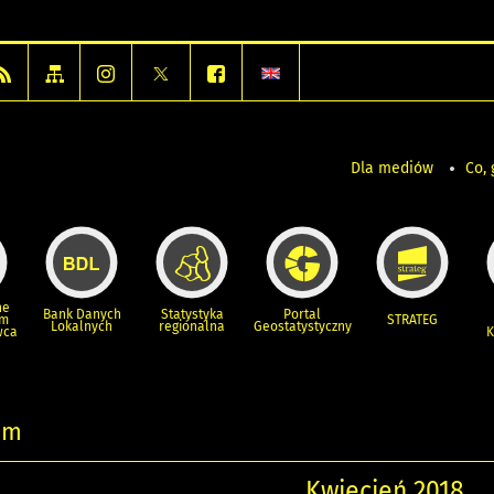
Dla mediów
Co, 
ne
Bank Danych
Statystyka
Portal
um
STRATEG
Lokalnych
regionalna
Geostatystyczny
wca
K
um
Kwiecień 2018