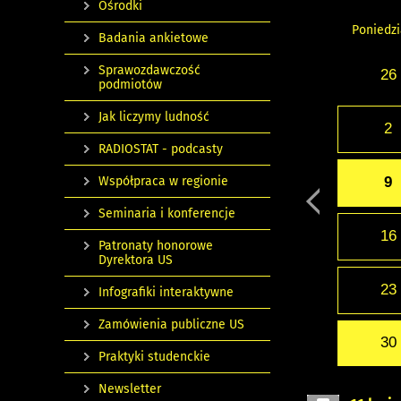
Ośrodki
Poniedzi
Badania ankietowe
Sprawozdawczość
26
podmiotów
Jak liczymy ludność
2
RADIOSTAT - podcasty
Współpraca w regionie
9
Seminaria i konferencje
16
Patronaty honorowe
Dyrektora US
23
Infografiki interaktywne
Zamówienia publiczne US
30
Praktyki studenckie
Newsletter