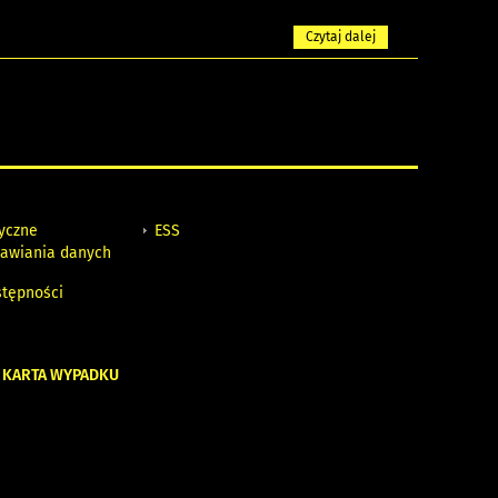
Czytaj dalej
tyczne
ESS
awiania danych
h
stępności
 KARTA WYPADKU