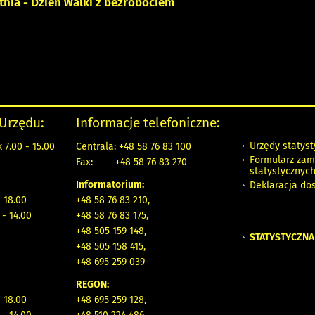
tnia - Dzień walki z bezrobociem
 Urzędu:
Informacje telefoniczne:
Urzędy statys
 7.00 - 15.00
Centrala: +48 58 76 83 100
Formularz zam
Fax:
+48 58 76 83 270
statystycznyc
Informatorium:
Deklaracja do
- 18.00
+48 58 76 83 210,
 - 14.00
+48 58 76 83 175,
+48 505 159 148,
STATYSTYCZNA
+48 505 158 415,
+48 695 259 039
REGON:
- 18.00
+48 695 259 128,