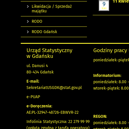
11 kwie
9
Likwidacja / Sprzedaż
kwi
majątku
RODO
RODO Gdańsk
Urząd Statystyczny
Godziny pracy
w Gdańsku
poniedziałek-piątek
ul. Danusi 4
80-434 Gdańsk
Informatorium:
E-mail:
poniedziałek: 8.00 
SekretariatUSGDK@stat.gov.pl
wtorek-piątek: 8.00
e-PUAP
e-Doręczenia:
AE:PL-32947-48726-EBWVR-22
REGON:
Infolinia Statystyczna: 22 279 99 99
poniedziałek: 8.00 
(opłata zgodna z taryfą operatora)