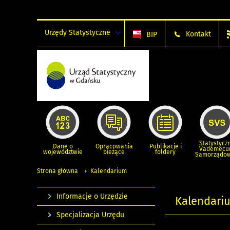
Urzędy Statystyczne
Kontakt
BIP
Statystycz
Dane o
Opracowania
Publikacje i
Vademec
województwie
bieżące
foldery
Samorządo
Strona główna
Kalendarium
Informacje o Urzędzie
Kalendari
Specjalizacja Urzędu