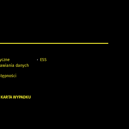
tyczne
ESS
awiania danych
h
stępności
 KARTA WYPADKU