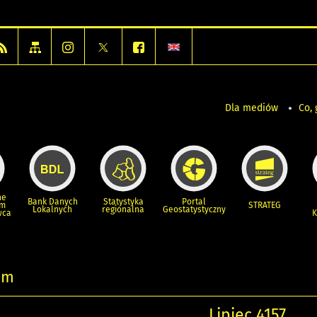
Dla mediów
Co, 
ne
Bank Danych
Statystyka
Portal
um
STRATEG
Lokalnych
regionalna
Geostatystyczny
wca
K
um
Lipiec 4157