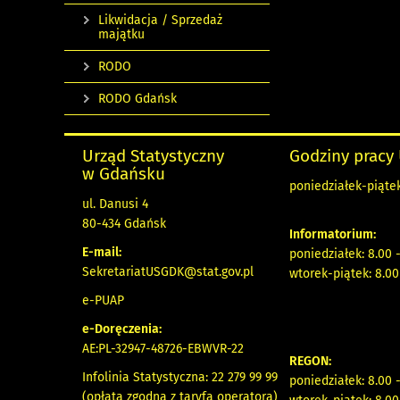
Likwidacja / Sprzedaż
majątku
RODO
RODO Gdańsk
Urząd Statystyczny
Godziny pracy
w Gdańsku
poniedziałek-piątek
ul. Danusi 4
80-434 Gdańsk
Informatorium:
E-mail:
poniedziałek: 8.00 
SekretariatUSGDK@stat.gov.pl
wtorek-piątek: 8.00
e-PUAP
e-Doręczenia:
AE:PL-32947-48726-EBWVR-22
REGON:
Infolinia Statystyczna: 22 279 99 99
poniedziałek: 8.00 
(opłata zgodna z taryfą operatora)