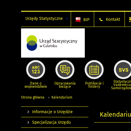
Urzędy Statystyczne
Kontakt
BIP
Statystycz
Dane o
Opracowania
Publikacje i
Vademec
województwie
bieżące
foldery
Samorządo
Strona główna
Kalendarium
Informacje o Urzędzie
Kalendari
Specjalizacja Urzędu