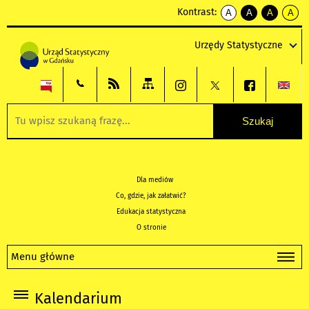
Kontrast:
A
A
A
A
kontrast
kontrast
kontrast
kontra
domyślny
biały
żółty
czarny
Urzędy Statystyczne
tekst
tekst
tekst
na
na
na
czarnym
czarnym
żółtym
Dla mediów
Co, gdzie, jak załatwić?
Edukacja statystyczna
O stronie
Menu główne
Kalendarium