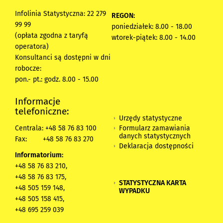
Infolinia Statystyczna: 22 279
REGON:
99 99
poniedziałek: 8.00 - 18.00
(opłata zgodna z taryfą
wtorek-piątek: 8.00 - 14.00
operatora)
Konsultanci są dostępni w dni
robocze:
pon.- pt.: godz. 8.00 - 15.00
Informacje
telefoniczne:
Urzędy statystyczne
Formularz zamawiania
Centrala: +48 58 76 83 100
danych statystycznych
Fax:
+48 58 76 83 270
Deklaracja dostępności
Informatorium:
+48 58 76 83 210,
+48 58 76 83 175,
STATYSTYCZNA KARTA
+48 505 159 148,
WYPADKU
+48 505 158 415,
+48 695 259 039