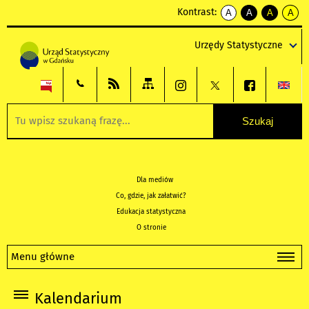
Kontrast:
A
A
A
A
kontrast
kontrast
kontrast
kontra
domyślny
biały
żółty
czarny
Urzędy Statystyczne
tekst
tekst
tekst
na
na
na
czarnym
czarnym
żółtym
Dla mediów
Co, gdzie, jak załatwić?
Edukacja statystyczna
O stronie
Menu główne
Kalendarium