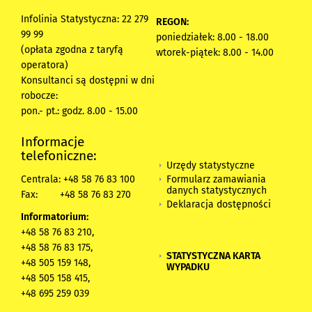
Infolinia Statystyczna: 22 279
REGON:
99 99
poniedziałek: 8.00 - 18.00
(opłata zgodna z taryfą
wtorek-piątek: 8.00 - 14.00
operatora)
Konsultanci są dostępni w dni
robocze:
pon.- pt.: godz. 8.00 - 15.00
Informacje
telefoniczne:
Urzędy statystyczne
Formularz zamawiania
Centrala: +48 58 76 83 100
danych statystycznych
Fax:
+48 58 76 83 270
Deklaracja dostępności
Informatorium:
+48 58 76 83 210,
+48 58 76 83 175,
STATYSTYCZNA KARTA
+48 505 159 148,
WYPADKU
+48 505 158 415,
+48 695 259 039