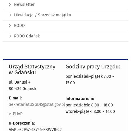
Newsletter
Likwidacja / Sprzedaż majątku
RODO
RODO Gdańsk
Urząd Statystyczny
Godziny pracy Urzędu:
w Gdańsku
poniedziałek-piątek 7.00 -
ul. Danusi 4
15.00
80-434 Gdańsk
E-mail:
Informatorium:
SekretariatUSGDK@stat.gov.pl
poniedziałek: 8.00 - 18.00
wtorek-piątek: 8.00 - 14.00
e-PUAP
e-Doręczenia:
AE:PL-32947-48726-EBWVR-22