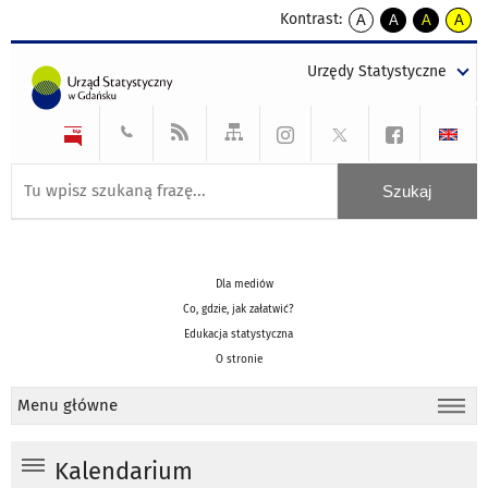
Kontrast:
A
A
A
A
kontrast
kontrast
kontrast
kontra
domyślny
biały
żółty
czarny
Urzędy Statystyczne
tekst
tekst
tekst
na
na
na
czarnym
czarnym
żółtym
Dla mediów
Co, gdzie, jak załatwić?
Edukacja statystyczna
O stronie
Menu główne
Kalendarium