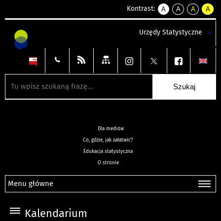
Kontrast:
A
A
A
A
kontrast
kontrast
kontrast
kontra
domyślny
biały
żółty
czarny
Urzędy Statystyczne
tekst
tekst
tekst
na
na
na
czarnym
czarnym
żółtym
Dla mediów
Co, gdzie, jak załatwić?
Edukacja statystyczna
O stronie
Menu główne
Kalendarium