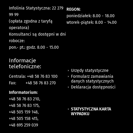
Infolinia Statystyczna: 22 279
REGON:
99 99
poniedziałek: 8.00 - 18.00
(opłata zgodna z taryfą
wtorek-piątek: 8.00 - 14.00
operatora)
Konsultanci są dostępni w dni
robocze:
pon.- pt.: godz. 8.00 - 15.00
Informacje
telefoniczne:
Urzędy statystyczne
Formularz zamawiania
Centrala: +48 58 76 83 100
danych statystycznych
Fax:
+48 58 76 83 270
Deklaracja dostępności
Informatorium:
+48 58 76 83 210,
+48 58 76 83 175,
STATYSTYCZNA KARTA
+48 505 159 148,
WYPADKU
+48 505 158 415,
+48 695 259 039