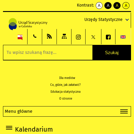
Kontrast:
A
A
A
A
kontrast
kontrast
kontrast
kontra
domyślny
biały
żółty
czarny
Urzędy Statystyczne
tekst
tekst
tekst
na
na
na
czarnym
czarnym
żółtym
Dla mediów
Co, gdzie, jak załatwić?
Edukacja statystyczna
O stronie
Menu główne
Kalendarium