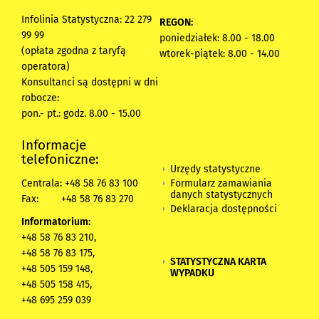
Infolinia Statystyczna: 22 279
REGON:
99 99
poniedziałek: 8.00 - 18.00
(opłata zgodna z taryfą
wtorek-piątek: 8.00 - 14.00
operatora)
Konsultanci są dostępni w dni
robocze:
pon.- pt.: godz. 8.00 - 15.00
Informacje
telefoniczne:
Urzędy statystyczne
Formularz zamawiania
Centrala: +48 58 76 83 100
danych statystycznych
Fax:
+48 58 76 83 270
Deklaracja dostępności
Informatorium:
+48 58 76 83 210,
+48 58 76 83 175,
STATYSTYCZNA KARTA
+48 505 159 148,
WYPADKU
+48 505 158 415,
+48 695 259 039