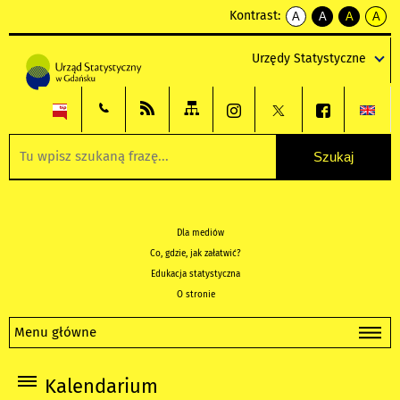
Kontrast:
A
A
A
A
kontrast
kontrast
kontrast
kontra
domyślny
biały
żółty
czarny
Urzędy Statystyczne
tekst
tekst
tekst
na
na
na
czarnym
czarnym
żółtym
Dla mediów
Co, gdzie, jak załatwić?
Edukacja statystyczna
O stronie
Menu główne
Kalendarium