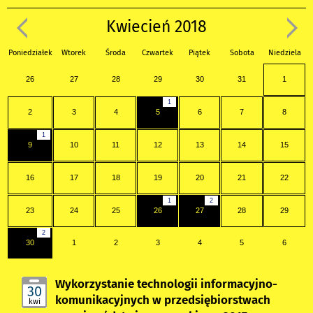
Kwiecień 2018
Poniedziałek
Wtorek
Środa
Czwartek
Piątek
Sobota
Niedziela
26
27
28
29
30
31
1
1
2
3
4
5
6
7
8
1
9
10
11
12
13
14
15
16
17
18
19
20
21
22
1
2
23
24
25
26
27
28
29
2
30
1
2
3
4
5
6
Wykorzystanie technologii informacyjno-
30
komunikacyjnych w przedsiębiorstwach
kwi